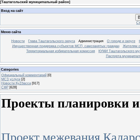
[
Таштагольский муниципальный район
]
Вход на сайт
В
Ст
Меню сайта
Новости
Глава Таштагольского округа
Администрация
О городе и округе
Имущественная поддержка субъектов МСП, самозанятых граждан
Жителям о
Территориальная избирательная комиссия
КУМИ Таштагольского му
Паспорта муниципаль
Categories
Официальный комментарий
[0]
МСЗ услуги
[2]
Новости КуZбасса
[917]
СФР
[628]
Проекты планировки и
Проект межевания Каларс