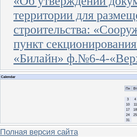
«Об утверждении докум
территории для размещ
строительства: «Соору
пункт секционирования
«Билайн» ф.№6-4-«Верх
Calendar
Пн
Вт
3
4
10
11
17
18
24
25
31
Полная версия сайта