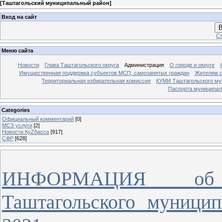
[
Таштагольский муниципальный район
]
Вход на сайт
В
Ст
Меню сайта
Новости
Глава Таштагольского округа
Администрация
О городе и округе
Имущественная поддержка субъектов МСП, самозанятых граждан
Жителям о
Территориальная избирательная комиссия
КУМИ Таштагольского му
Паспорта муниципаль
Categories
Официальный комментарий
[0]
МСЗ услуги
[2]
Новости КуZбасса
[917]
СФР
[628]
ИНФОРМАЦИЯ об 
Таштагольского муницип