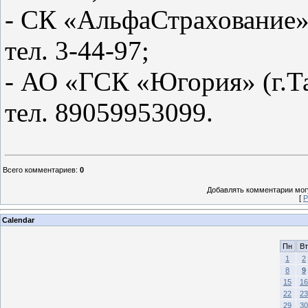
- СК «АльфаСтрахование» 
тел. 3-44-97;
- АО «ГСК «Югория» (г.Та
тел. 89059953099.
Всего комментариев
:
0
Добавлять комментарии могу
[
Р
Calendar
Пн
Вт
1
2
8
9
15
16
22
23
29
30