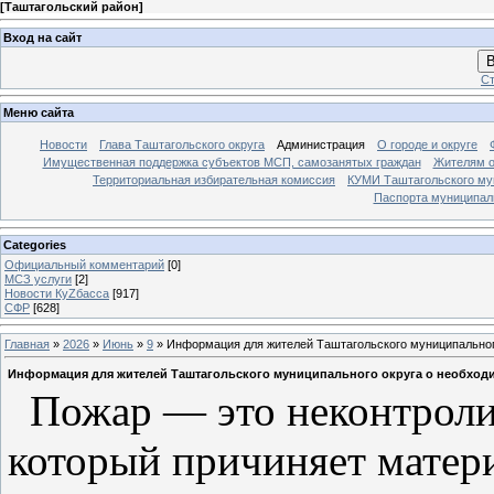
[
Таштагольский район
]
Вход на сайт
В
Ст
Меню сайта
Новости
Глава Таштагольского округа
Администрация
О городе и округе
Имущественная поддержка субъектов МСП, самозанятых граждан
Жителям о
Территориальная избирательная комиссия
КУМИ Таштагольского му
Паспорта муниципаль
Categories
Официальный комментарий
[0]
МСЗ услуги
[2]
Новости КуZбасса
[917]
СФР
[628]
Главная
»
2026
»
Июнь
»
9
» Информация для жителей Таштагольского муниципальног
Информация для жителей Таштагольского муниципального округа о необходи
Пожар
— это неконтроли
который причиняет матер