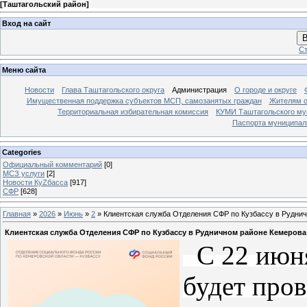
[
Таштагольский район
]
Вход на сайт
В
Ст
Меню сайта
Новости
Глава Таштагольского округа
Администрация
О городе и округе
Имущественная поддержка субъектов МСП, самозанятых граждан
Жителям о
Территориальная избирательная комиссия
КУМИ Таштагольского му
Паспорта муниципаль
Categories
Официальный комментарий
[0]
МСЗ услуги
[2]
Новости КуZбасса
[917]
СФР
[628]
Главная
»
2026
»
Июнь
»
2
» Клиентская служба Отделения СФР по Кузбассу в Рудни
Клиентская служба Отделения СФР по Кузбассу в Рудничном районе Кемерова
С 22 июня
будет пров