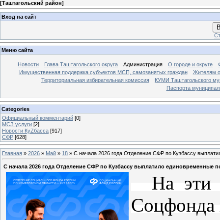
[
Таштагольский район
]
Вход на сайт
В
Ст
Меню сайта
Новости
Глава Таштагольского округа
Администрация
О городе и округе
Имущественная поддержка субъектов МСП, самозанятых граждан
Жителям о
Территориальная избирательная комиссия
КУМИ Таштагольского му
Паспорта муниципаль
Categories
Официальный комментарий
[0]
МСЗ услуги
[2]
Новости КуZбасса
[917]
СФР
[628]
Главная
»
2026
»
Май
»
18
» С начала 2026 года Отделение СФР по Кузбассу выплати
С начала 2026 года Отделение СФР по Кузбассу выплатило единовременные п
На эти ц
Соцфонда 