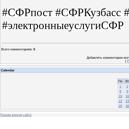
#СФРпост #СФРКузбасс #
#электронныеуслугиСФР
Всего комментариев
:
0
Добавлять комментарии могу
[
Р
Calendar
Пн
Вт
1
2
8
9
15
16
22
23
29
30
Полная версия сайта