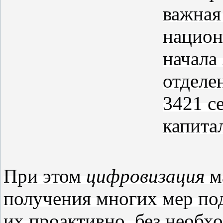
важная
национ
начала
отделе
3421 с
капита
При этом
цифровизация
м
получения многих мер по
их проактивно, без необх