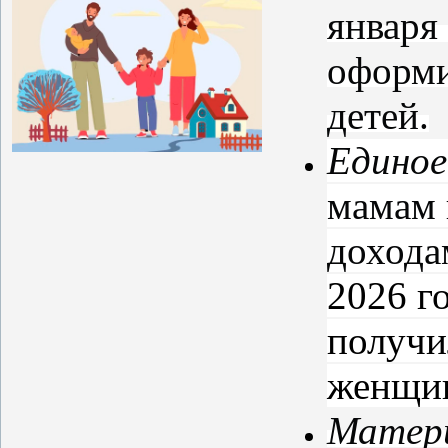
января 
оформи
детей.
Единое
мамам 
дохода
2026 г
получи
женщин
Матери