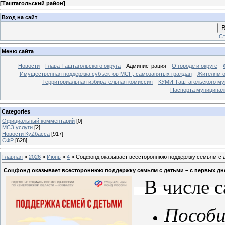
[
Таштагольский район
]
Вход на сайт
В
Ст
Меню сайта
Новости
Глава Таштагольского округа
Администрация
О городе и округе
Имущественная поддержка субъектов МСП, самозанятых граждан
Жителям о
Территориальная избирательная комиссия
КУМИ Таштагольского му
Паспорта муниципаль
Categories
Официальный комментарий
[0]
МСЗ услуги
[2]
Новости КуZбасса
[917]
СФР
[628]
Главная
»
2026
»
Июнь
»
4
» Соцфонд оказывает всестороннюю поддержку семьям с д
Соцфонд оказывает всестороннюю поддержку семьям с детьми – с первых дн
В числе с
Пособи