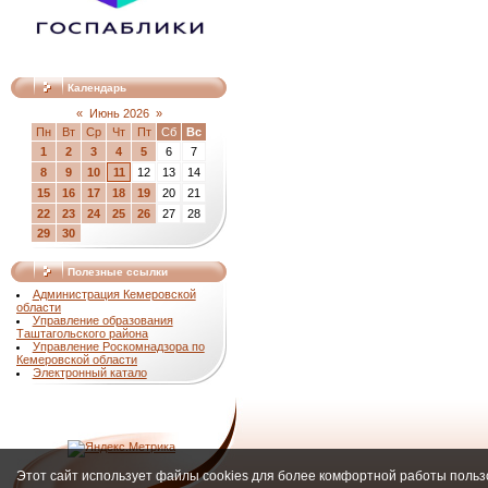
Календарь
«
Июнь 2026
»
Пн
Вт
Ср
Чт
Пт
Сб
Вс
1
2
3
4
5
6
7
8
9
10
11
12
13
14
15
16
17
18
19
20
21
22
23
24
25
26
27
28
29
30
Полезные ссылки
Администрация Кемеровской
области
Управление образования
Таштагольского района
Управление Роскомнадзора по
Кемеровской области
Электронный катало
Этот сайт использует файлы cookies для более комфортной работы польз