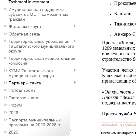
Tashtagol investment
Прокопьев
Имущественная поддержка
Калтане –
субъектов МСП, самозанятых
граждан
Тяжинском
Жителям округа
Обратная связь
Анжеро-Су
Территориальные управления
Проект «Земля д
Таштагольского муниципального
1209 земельных
округа
вовлечены в ст
Территориальная избирательная
строительство 9
комиссия
Участки легко
КУМИ Таштагольского
Ключевая особе
муниципального округа
прилегающие об
Партнеры сайта
Фотоальбомы
«Открытость и
Проект “Земля 
Гостевая книга
подчеркивает р
Форум
2026
Пресс‑служба У
Паспорта муниципальных
программ на 2026-2028 гг
Просмотров
:
74
|
Добавил
2026
Всего комментариев
: