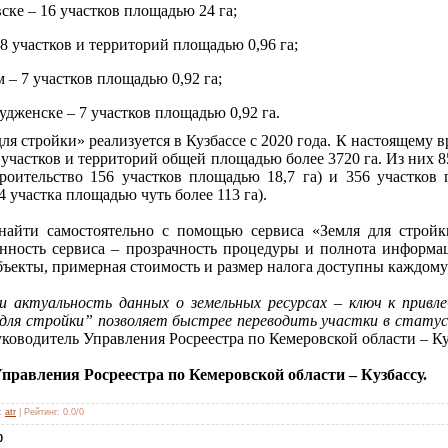
ске – 16 участков площадью 24 га;
 8 участков и территорий площадью 0,96 га;
 – 7 участков площадью 0,92 га;
дженске – 7 участков площадью 0,92 га.
ля стройки» реализуется в Кузбассе с 2020 года. К настоящему
 участков и территорий общей площадью более 3720 га. Из них 
роительство 156 участков площадью 18,7 га) и 356 участко
4 участка площадью чуть более 113 га).
 найти самостоятельно с помощью сервиса «Земля для строй
нность сервиса – прозрачность процедуры и полнота информаци
ъекты, примерная стоимость и размер налога доступны каждому
 актуальность данных о земельных ресурсах – ключ к привл
для стройки” позволяет быстрее переводить участки в статус
уководитель Управления Росреестра по Кемеровской области – К
правления Росреестра по Кемеровской области – Кузбассу.
:
atr
|
Рейтинг
:
0.0
/
0
0