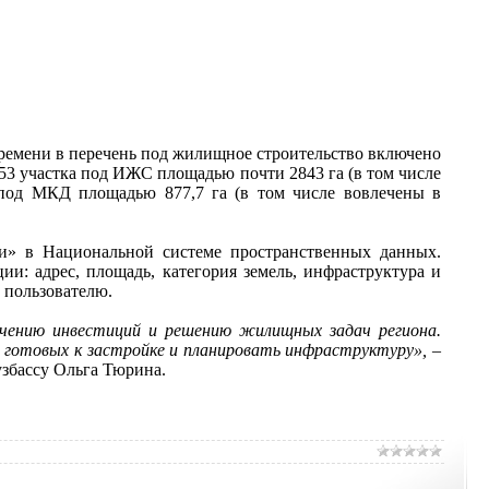
 времени в перечень под жилищное строительство включено
853 участка под ИЖС площадью почти 2843 га (в том числе
в под МКД площадью 877,7 га (в том числе вовлечены в
ки» в Национальной системе пространственных данных.
и: адрес, площадь, категория земель, инфраструктура и
 пользователю.
ечению инвестиций и решению жилищных задач региона.
 готовых к застройке и планировать инфраструктуру»,
–
узбассу Ольга Тюрина.