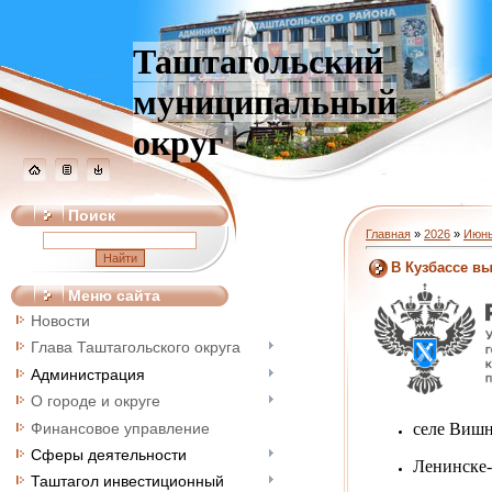
Таштагольский
муниципальный
округ
Поиск
Главная
»
2026
»
Июн
В Кузбассе в
Меню сайта
Новости
Глава Таштагольского округа
Администрация
О городе и округе
Финансовое управление
селе Вишн
Сферы деятельности
Ленинске-
Таштагол инвестиционный