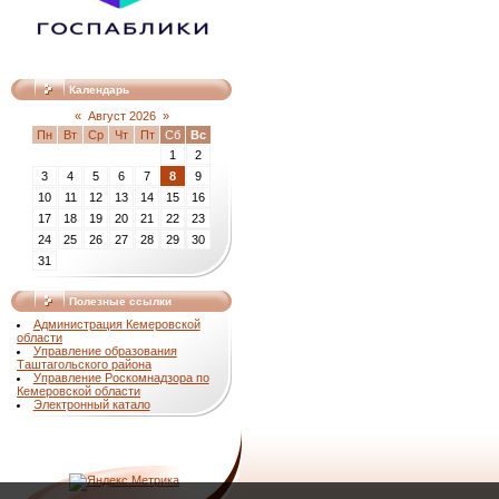
Календарь
«
Август 2026
»
Пн
Вт
Ср
Чт
Пт
Сб
Вс
1
2
3
4
5
6
7
8
9
10
11
12
13
14
15
16
17
18
19
20
21
22
23
24
25
26
27
28
29
30
31
Полезные ссылки
Администрация Кемеровской
области
Управление образования
Таштагольского района
Управление Роскомнадзора по
Кемеровской области
Электронный катало