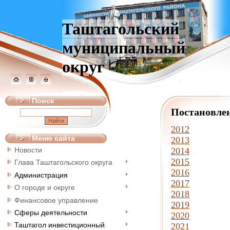
Таштагольский
муниципальный
округ
Поиск
Постановле
2012
Меню сайта
2013
Новости
2014
2015
Глава Таштагольского округа
2016
Администрация
2017
О городе и округе
2018
Финансовое управление
2019
Сферы деятельности
2020
Таштагол инвестиционный
2021