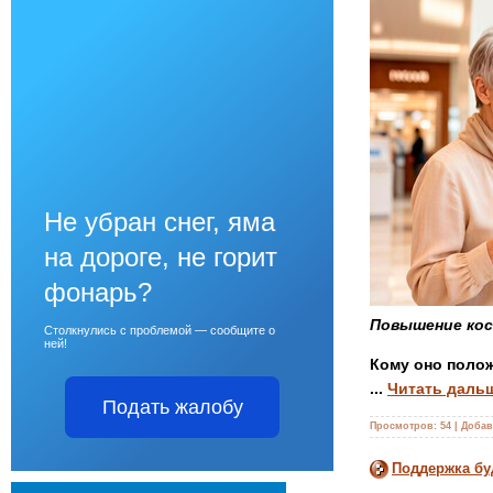
Не убран снег, яма
на дороге, не горит
фонарь?
Повышение кос
Столкнулись с проблемой — сообщите о
ней!
Кому оно поло
...
Читать даль
Подать жалобу
Просмотров:
54
|
Добав
Поддержка бу