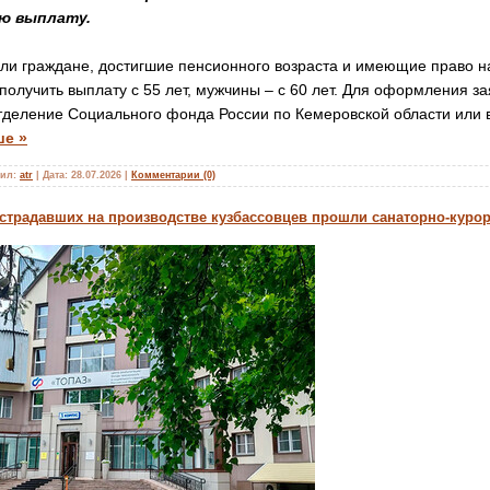
ю выплату.
ли граждане, достигшие пенсионного возраста и имеющие право 
олучить выплату с 55 лет, мужчины – с 60 лет. Для оформления за
тделение Социального фонда России по Кемеровской области или 
ше »
ил:
atr
|
Дата:
28.07.2026
|
Комментарии (0)
острадавших на производстве кузбассовцев прошли санаторно-курор