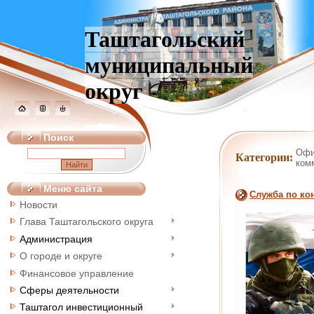
Таштагольский
муниципальный
округ
Поиск
Офи
Категории:
ком
Меню сайта
Служба по ко
Новости
Глава Таштагольского округа
Администрация
О городе и округе
Финансовое управление
Сферы деятельности
Таштагол инвестиционный