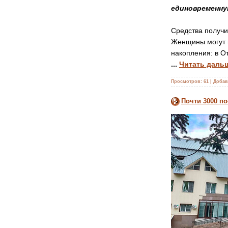
единовременну
Средства получи
Женщины могут п
накопления: в О
...
Читать даль
Просмотров:
61
|
Добав
Почти 3000 п