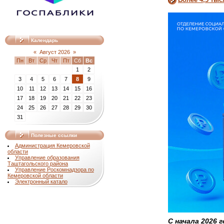
Календарь
«
Август 2026
»
Пн
Вт
Ср
Чт
Пт
Сб
Вс
1
2
3
4
5
6
7
8
9
10
11
12
13
14
15
16
17
18
19
20
21
22
23
24
25
26
27
28
29
30
31
Полезные ссылки
Администрация Кемеровской
области
Управление образования
Таштагольского района
Управление Роскомнадзора по
Кемеровской области
Электронный катало
С начала 2026 