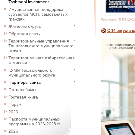
Tashtagol investment
Имущественная поддержка
субъектов МСП, самозанятых
граждан
Просмотров:
51308
|
Доба
Жителям округа
С 14 августа
Обратная связь
Территориальные управления
Таштагольского муниципального
округа
Территориальная избирательная
комиссия
КУМИ Таштагольского
муниципального округа
Партнеры сайта
Фотоальбомы
Гостевая книга
Форум
2026
Паспорта муниципальных
программ на 2026-2028 гг
2026