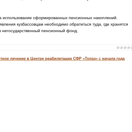
на использование сформированных пенсионных накоплений.
явления кузбассовцам необходимо обратиться туда, где хранятся
в негосударственный пенсионный фонд.
тное лечение в Центре реабилитации СФР «Топаз» с начала года