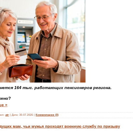
нется 164 тыс. работающих пенсионеров региона.
жено?
ше »
ил:
atr
|
Дата:
30.07.2026
|
Комментарии (0)
дущих мам, чьи мужья проходят военную службу по призыву