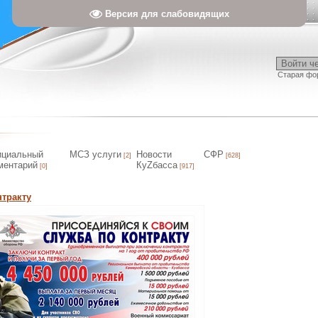
Версия для слабовидящих
Войти ч
Старая фо
циальный
МСЗ услуги
Новости
СФР
[2]
[628]
ментарий
КуZбасса
[0]
[917]
нтракту