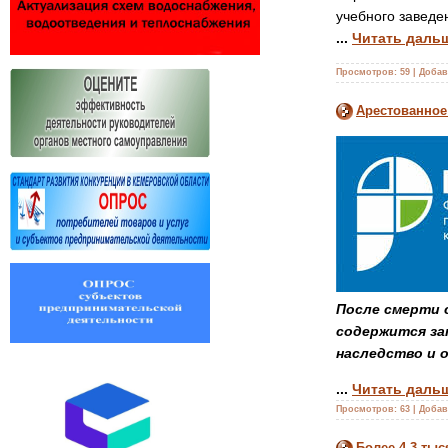
учебного заведе
...
Читать даль
Просмотров:
59
|
Добав
Арестованное
После смерти 
содержится за
наследство и 
...
Читать даль
Просмотров:
63
|
Добав
Более 4,3 ты