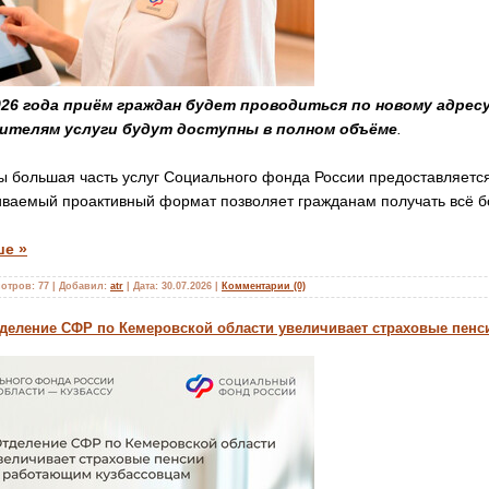
026 года приём граждан будет проводиться по новому адресу: 
ителям услуги будут доступны в полном объёме
.
ы большая часть услуг Социального фонда России предоставляется
ваемый проактивный формат позволяет гражданам получать всё б
ше »
отров:
77
|
Добавил:
atr
|
Дата:
30.07.2026
|
Комментарии (0)
Отделение СФР по Кемеровской области увеличивает страховые пен