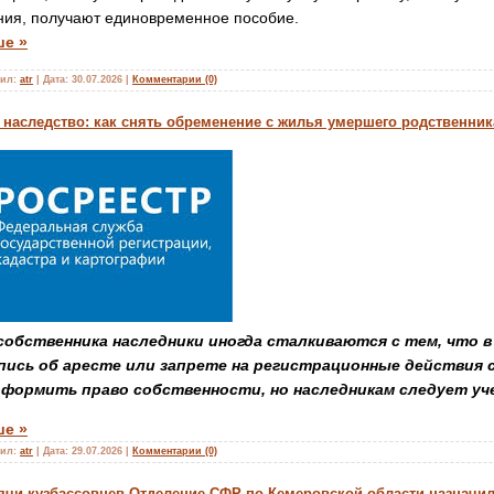
ния, получают единовременное пособие.
ше »
ил:
atr
|
Дата:
30.07.2026
|
Комментарии (0)
 наследство: как снять обременение с жилья умершего родственник
собственника наследники иногда сталкиваются с тем, что 
пись об аресте или запрете на регистрационные действия с
оформить право собственности, но наследникам следует уч
ше »
ил:
atr
|
Дата:
29.07.2026
|
Комментарии (0)
сячи кузбассовцев Отделение СФР по Кемеровской области назначи