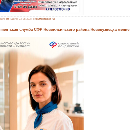
вил:
atr
|
Дата:
23.08.2024
|
Комментарии (0)
 клиентская служба СФР Новоильинского района Новокузнецка меняе