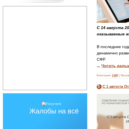
С 14 августа 2
оказываемые ж
В последние год
динамично разви
СФР.
...
Читать даль
Категория:
СФР
|
Просм
С 1 августа 
Жалобы на всё