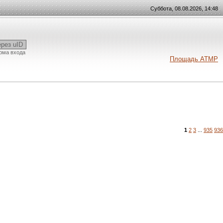
Суббота, 08.08.2026, 14:48
ерез uID
рма входа
Площадь АТМР
1
2
3
...
935
936