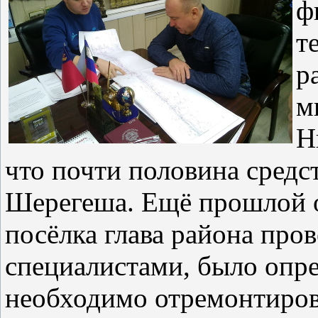
ф
т
р
м
Н
что почти половина средс
Шерегеша. Ещё прошлой о
посёлка глава района пров
специалистами, было опре
необходимо отремонтиров