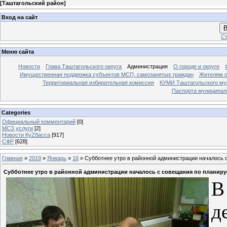
[
Таштагольский район
]
Вход на сайт
В
Ст
Меню сайта
Новости
Глава Таштагольского округа
Администрация
О городе и округе
Имущественная поддержка субъектов МСП, самозанятых граждан
Жителям о
Территориальная избирательная комиссия
КУМИ Таштагольского му
Паспорта муниципаль
Categories
Официальный комментарий
[0]
МСЗ услуги
[2]
Новости КуZбасса
[917]
СФР
[628]
Главная
»
2019
»
Январь
»
16
» Субботнее утро в районной администрации началось 
Субботнее утро в районной администрации началось с совещания по планиру
В
д