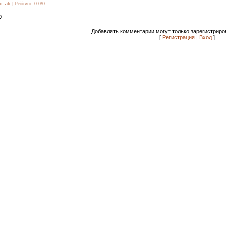
л
:
atr
|
Рейтинг
:
0.0
/
0
0
Добавлять комментарии могут только зарегистриро
[
Регистрация
|
Вход
]