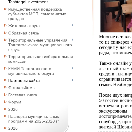
Tashtagol investment
Имущественная поддержка
субъектов МСП, самозанятых
граждан
Жителям округа
Обратная связь
Многие оставля
Территориальные управления
то из спикеров 
Таштагольского муниципального
сегодня у нас 
округа
рады, что можем
Территориальная избирательная
комиссия
Также онлайн-у
льготный стаж 
КУМИ Таштагольского
муниципального округа
средств планир
ограничивается
Партнеры сайта
семьи. Необход
Фотоальбомы
После двух нап
Гостевая книга
50 гостей восп
Форум
встречали рост
2026
экскурсоводы
достопримечате
Паспорта муниципальных
программ на 2026-2028 гг
сноуборде, про
жителей Шории (
2026