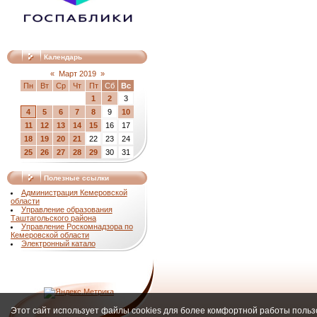
Календарь
«
Март 2019
»
Пн
Вт
Ср
Чт
Пт
Сб
Вс
1
2
3
4
5
6
7
8
9
10
11
12
13
14
15
16
17
18
19
20
21
22
23
24
25
26
27
28
29
30
31
Полезные ссылки
Администрация Кемеровской
области
Управление образования
Таштагольского района
Управление Роскомнадзора по
Кемеровской области
Электронный катало
Этот сайт использует файлы cookies для более комфортной работы польз