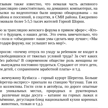
зывам также известно, что немалая часть активного
трансляцию самостоятельно, на домашних компьютерах, на
ссылки на видеопотоки были широко обнародованы – на
айона и поселений, в соцсетях, в СМИ района. Ежедневно
еживали более 5-5,5 тысяч жителей Горной Шории.
о за трансляцию женского форума в прямом эфире»; «Кто-
т о будущем, о наших детях. Это очень замечательно, что
го пола и «объединив» наши умы сделать мир лучше»; «Мы
годаря форуму, нас услышит весь мир!».
осов: «почему отпуск по уходу за ребенком не входит в
свободившихся от тяжелых условий труда? За счет каких
 без работы? В современном обществе роль женщины не
 вынуждена постоянно трудиться. Страдают от этого дети,
детей, с сохранением заработной платы» и т.д.
ь жемчужину Кузбасса – горный курорт Шерегеш. Больше
Шерегеш-экспресс» приехали на станцию Чугунаш. Там их
 коллектива. Гости сели в автобусы, по дороге опытные
х и уникальных местах, природных и рукотворных
ы различные виды досуга – катание на горных лыжах и
подъёмнике, дегустация блюд национальной кухни коренных
животных, толкан и т.д.).