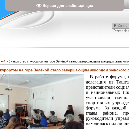
Версия для слабовидящих
Войти ч
Старая фо
»
4
» Знакомство с курортом на горе Зелёной стало завершающим аккордом женског
 курортом на горе Зелёной стало завершающим аккордом женского
В работе форума, к
делегация из Ташта
представители социа
и национальных (шо
участвовали заочн
спортивных учрежде
форума. За каждой 
главы района, пре
руководители управ
находилась под личн