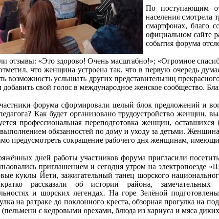
По поступающим от
населения смотрела 
смартфонах, благо 
официальном сайте р
события форума отсл
ли отзывы: «Это здорово! Очень масштабно!»; «Огромное спасиб
отметил, что женщина устроена так, что в первую очередь думае
есть возможность услышать других представительниц прекрасно
 добавить свой голос в международное женское сообщество. Бла
частники форума сформировали целый блок предложений и вопр
педагога? Как будет организовано трудоустройство женщин, вы
уется профессиональная переподготовка женщин, оставшихся
 выполнением обязанностей по дому и уходу за детьми. Женщина
имо предусмотреть сокращение рабочего дня женщинам, имеющим 
ряжённых дней работы участников форума пригласили посетит
ользовались приглашением и сегодня утром на электропоезде «
овые куклы Йети, зажигательный танец шорского национального
 кратко рассказали об истории района, замечательны
льностях и шорских легендах. На горе Зелёной подготовлен
гулка на ратраке до поклонного креста, обзорная прогулка на 
пельмени с кедровыми орехами, блюда из хариуса и мяса диких 