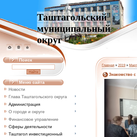
Таштагольский
муниципальный
округ
Поиск
Главная
»
2019
»
Март
Знакомство с
Меню сайта
Новости
Глава Таштагольского округа
Администрация
О городе и округе
Финансовое управление
Сферы деятельности
Таштагол инвестиционный