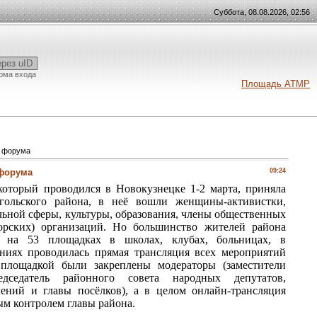
Суббота, 08.08.2026, 02:56
ерез uID
рма входа
Площадь АТМР
о форума
 форума
09:24
оторый проводился в Новокузнецке 1-2 марта, приняла
гольского района, в неё вошли женщины-активистки,
льной сферы, культуры, образования, члены общественных
рских) организаций. Но большинство жителей района
о: на 53 площадках в школах, клубах, больницах, в
ниях проводилась прямая трансляция всех мероприятий
площадкой были закреплены модераторы (заместители
дседатель районного совета народных депутатов,
лений и главы посёлков), а в целом онлайн-трансляция
ым контролем главы района.