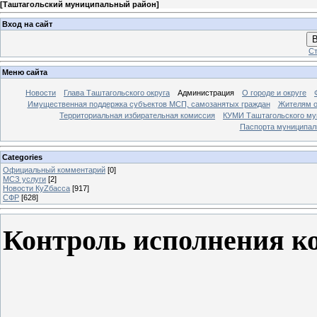
[
Таштагольский муниципальный район
]
Вход на сайт
В
Ст
Меню сайта
Новости
Глава Таштагольского округа
Администрация
О городе и округе
Имущественная поддержка субъектов МСП, самозанятых граждан
Жителям о
Территориальная избирательная комиссия
КУМИ Таштагольского му
Паспорта муниципаль
Categories
Официальный комментарий
[0]
МСЗ услуги
[2]
Новости КуZбасса
[917]
СФР
[628]
Контроль исполнения к