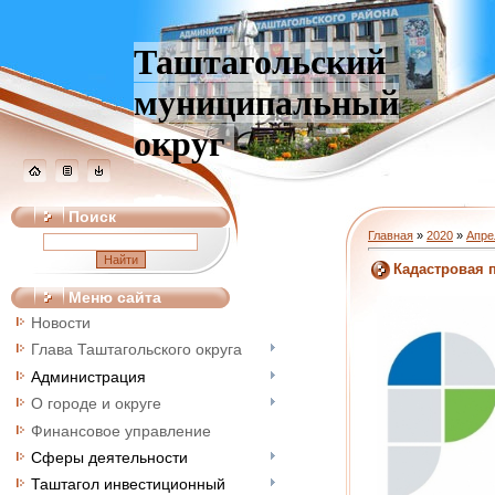
Таштагольский
муниципальный
округ
Поиск
Главная
»
2020
»
Апре
Кадастровая 
Меню сайта
Новости
Глава Таштагольского округа
Администрация
О городе и округе
Финансовое управление
Сферы деятельности
Таштагол инвестиционный