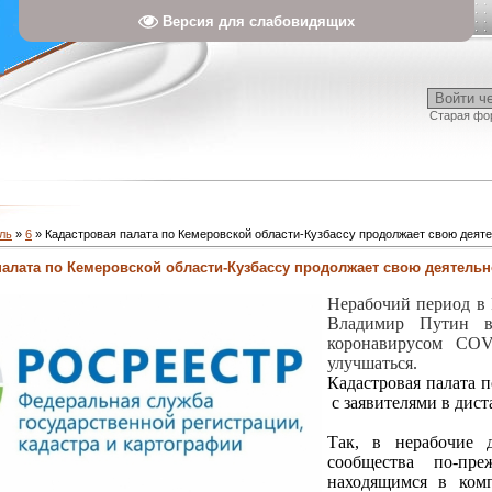
Версия для слабовидящих
Войти ч
Старая фо
ль
»
6
» Кадастровая палата по Кемеровской области-Кузбассу продолжает свою деяте
палата по Кемеровской области-Кузбассу продолжает свою деятельн
Нерабочий период в 
Владимир Путин в
коронавирусом COV
улучшаться.
Кадастровая палата 
с заявителями в дис
Так, в нерабочие 
сообщества по-пр
находящимся в комп