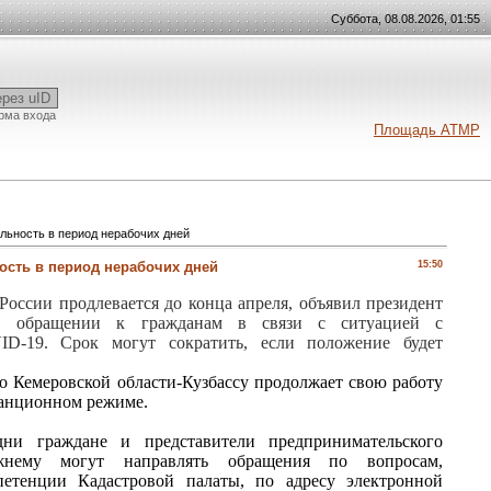
Суббота, 08.08.2026, 01:55
ерез uID
рма входа
Площадь АТМР
льность в период нерабочих дней
ость в период нерабочих дней
15:50
России продлевается до конца апреля, объявил президент
 обращении к гражданам в связи с ситуацией с
ID-19. Срок могут сократить, если положение будет
по Кемеровской области-Кузбассу продолжает свою работу
танционном режиме.
дни граждане и представители предпринимательского
ежнему могут направлять обращения по вопросам,
етенции Кадастровой палаты, по адресу электронной