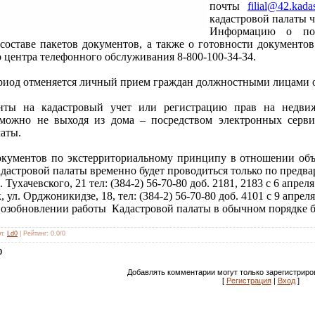
почты
filial@42.kadas
кадастровой палаты 
Информацию о пор
составе пакетов документов, а также о готовности документо
 центра телефонного обслуживания 8-800-100-34-34.
риод отменяется личный прием граждан должностными лицами о
нты на кадастровый учет или регистрацию прав на недвиж
можно не выходя из дома – посредством электронных серви
латы.
кументов по экстерриториальному принципу в отношении объ
дастровой палаты временно будет проводиться только по предва
л. Тухачевского, 21 тел: (384-2) 56-70-80 доб. 2181, 2183 с 6 апрел
, ул. Орджоникидзе, 18, тел: (384-2) 56-70-80 доб. 4101 с 9 апреля
озобновлении работы Кадастровой палаты в обычном порядке б
л
:
Ld0
|
Рейтинг
:
0.0
/
0
0
Добавлять комментарии могут только зарегистриро
[
Регистрация
|
Вход
]