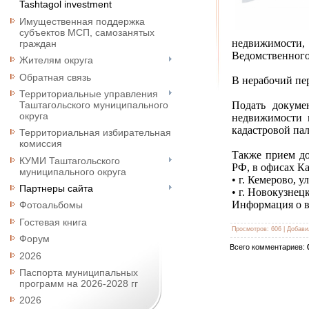
Tashtagol investment
Имущественная поддержка
субъектов МСП, самозанятых
недвижимости, 
граждан
Ведомственного
Жителям округа
Обратная связь
В нерабочий пе
Территориальные управления
Таштагольского муниципального
Подать докуме
округа
недвижимости 
кадастровой па
Территориальная избирательная
комиссия
Также прием до
КУМИ Таштагольского
РФ, в офисах Ка
муниципального округа
• г. Кемерово, у
Партнеры сайта
• г. Новокузнецк
Информация о в
Фотоальбомы
Гостевая книга
Просмотров
:
606
|
Добави
Форум
Всего комментариев
:
2026
Паспорта муниципальных
программ на 2026-2028 гг
2026