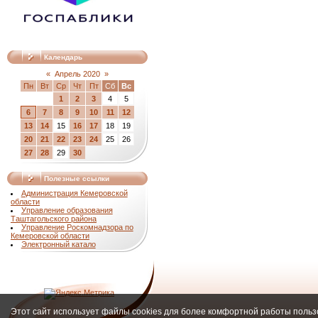
Календарь
«
Апрель 2020
»
Пн
Вт
Ср
Чт
Пт
Сб
Вс
1
2
3
4
5
6
7
8
9
10
11
12
13
14
15
16
17
18
19
20
21
22
23
24
25
26
27
28
29
30
Полезные ссылки
Администрация Кемеровской
области
Управление образования
Таштагольского района
Управление Роскомнадзора по
Кемеровской области
Электронный катало
Этот сайт использует файлы cookies для более комфортной работы польз