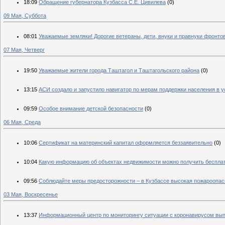
18:09
Обращение губернатора Кузбасса С.Е. Цивилева
(0)
09 Мая, Суббота
08:01
Уважаемые земляки! Дорогие ветераны, дети, внуки и правнуки фронтов
07 Мая, Четверг
19:50
Уважаемые жители города Таштагол и Таштагольского района
(0)
13:15
АСИ создало и запустило навигатор по мерам поддержки населения в у
09:59
Особое внимание детской безопасности
(0)
06 Мая, Среда
10:06
Сертификат на материнский капитал оформляется беззаявительно
(0)
10:04
Какую информацию об объектах недвижимости можно получить бесплат
09:56
Соблюдайте меры предосторожности – в Кузбассе высокая пожароопас
03 Мая, Воскресенье
13:37
Информационный центр по мониторингу ситуации с коронавирусом выпу