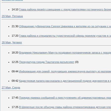
14:10
Глава района провёл совещание с представителями гостиничного бизн
29 Мая, Пятница
21:30
Обращение губернатора Сергея Цивилева к жителям из-за ситуации с 
17:20
Глава района и специалисты туристической сферы приняли участие в з
28 Мая, Четверг
18:20
Владимир Николаевич Макута поздравил пограничников запаса с празд
12:25
Прокуратура города Таштагола разъясняет
(0)
09:44
Информация для семей, получающих ежемесячную выплату из материнск
09:42
Кадастровая палата рассказала о дистанционной подаче документов в 
27 Мая, Среда
17:45
Порядок приема сообщений о преступлениях об административных пра
17:25
В Шерегеше после объезда главы района отремонтирована детская пл