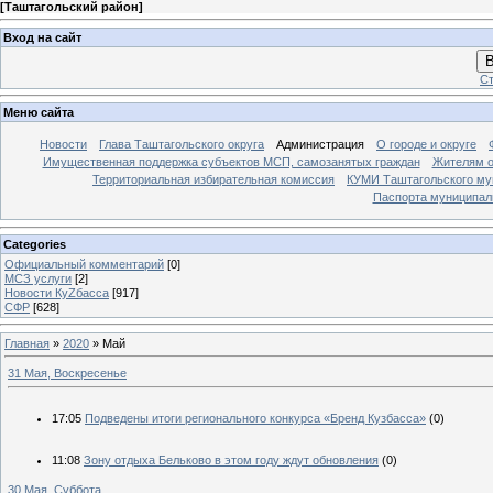
[
Таштагольский район
]
Вход на сайт
В
Ст
Меню сайта
Новости
Глава Таштагольского округа
Администрация
О городе и округе
Имущественная поддержка субъектов МСП, самозанятых граждан
Жителям о
Территориальная избирательная комиссия
КУМИ Таштагольского му
Паспорта муниципаль
Categories
Официальный комментарий
[0]
МСЗ услуги
[2]
Новости КуZбасса
[917]
СФР
[628]
Главная
»
2020
»
Май
31 Мая, Воскресенье
17:05
Подведены итоги регионального конкурса «Бренд Кузбасса»
(0)
11:08
Зону отдыха Бельково в этом году ждут обновления
(0)
30 Мая, Суббота