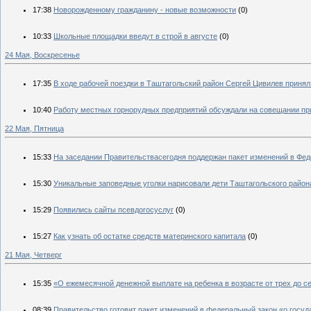
17:38
Новорожденному гражданину - новые возможности
(0)
10:33
Школьные площадки введут в строй в августе
(0)
24 Мая, Воскресенье
17:35
В ходе рабочей поездки в Таштагольский район Сергей Цивилев принял
10:40
Работу местных горнорудных предприятий обсуждали на совещании пр
22 Мая, Пятница
15:33
На заседании Правительствасегодня поддержан пакет изменений в Фе
15:30
Уникальные заповедные уголки нарисовали дети Таштагольского район
15:29
Появились сайты псевдогосуслуг
(0)
15:27
Как узнать об остатке средств материнского капитала
(0)
21 Мая, Четверг
15:35
«О ежемесячной денежной выплате на ребенка в возрасте от трех до с
08:39
Правительство готовит пакет изменений в федеральный закон «о госу