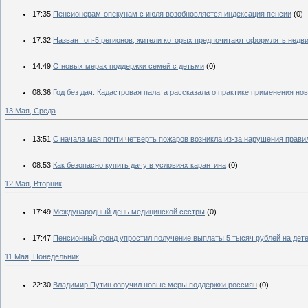
17:35
Пенсионерам-опекунам с июля возобновляется индексация пенсии
(0)
17:32
Назван топ-5 регионов, жители которых предпочитают оформлять недв
14:49
О новых мерах поддержки семей с детьми
(0)
08:36
Год без дач: Кадастровая палата рассказала о практике применения нов
13 Мая, Среда
13:51
С начала мая почти четверть пожаров возникла из-за нарушения прави
08:53
Как безопасно купить дачу в условиях карантина
(0)
12 Мая, Вторник
17:49
Международный день медицинской сестры
(0)
17:47
Пенсионный фонд упростил получение выплаты 5 тысяч рублей на дете
11 Мая, Понедельник
22:30
Владимир Путин озвучил новые меры поддержки россиян
(0)