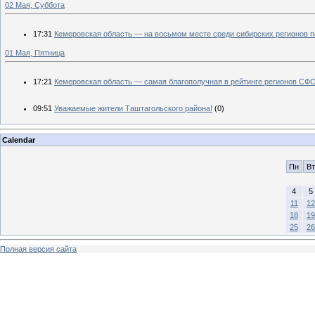
02 Мая, Суббота
17:31
Кемеровская область — на восьмом месте среди сибирских регионов 
01 Мая, Пятница
17:21
Кемеровская область — самая благополучная в рейтинге регионов СФО
09:51
Уважаемые жители Таштагольского района!
(0)
Calendar
Пн
Вт
4
5
11
12
18
19
25
26
Полная версия сайта