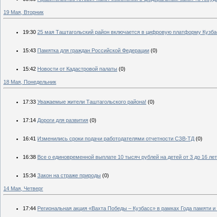
19 Мая, Вторник
19:30
25 мая Таштагольский район включается в цифровую платформу Кузба
15:43
Памятка для граждан Российской Федерации
(0)
15:42
Новости от Кадастровой палаты
(0)
18 Мая, Понедельник
17:33
Уважаемые жители Таштагольского района!
(0)
17:14
Дороги для развития
(0)
16:41
Изменились сроки подачи работодателями отчетности СЗВ-ТД
(0)
16:38
Все о единовременной выплате 10 тысяч рублей на детей от 3 до 16 лет
15:34
Закон на страже природы
(0)
14 Мая, Четверг
17:44
Региональная акция «Вахта Победы – Кузбасс» в рамках Года памяти и