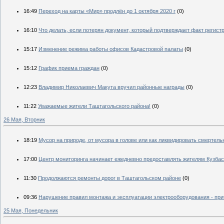
16:49
Переход на карты «Мир» продлён до 1 октября 2020 г
(0)
16:10
Что делать, если потерян документ, который подтверждает факт регис
15:17
Изменение режима работы офисов Кадастровой палаты
(0)
15:12
График приема граждан
(0)
12:23
Владимир Николаевич Макута вручил районные награды
(0)
11:22
Уважаемые жители Таштагольского района!
(0)
26 Мая, Вторник
18:19
Мусор на природе, от мусора в голове или как ликвидировать смертель
17:00
Центр мониторинга начинает ежедневно предоставлять жителям Кузбас
11:30
Продолжаются ремонты дорог в Таштагольском районе
(0)
09:36
Нарушение правил монтажа и эксплуатации электрооборудования - при
25 Мая, Понедельник