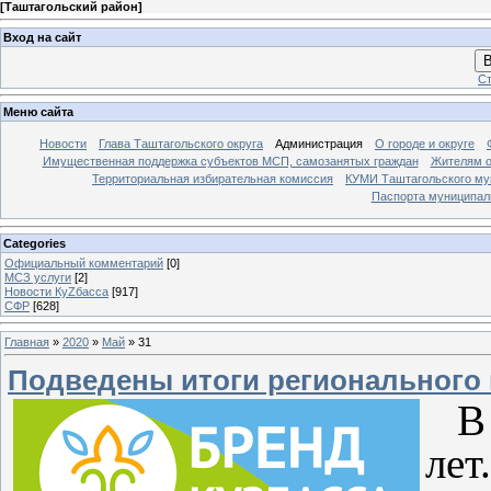
[
Таштагольский район
]
Вход на сайт
В
Ст
Меню сайта
Новости
Глава Таштагольского округа
Администрация
О городе и округе
Имущественная поддержка субъектов МСП, самозанятых граждан
Жителям о
Территориальная избирательная комиссия
КУМИ Таштагольского му
Паспорта муниципаль
Categories
Официальный комментарий
[0]
МСЗ услуги
[2]
Новости КуZбасса
[917]
СФР
[628]
Главная
»
2020
»
Май
»
31
Подведены итоги регионального 
В э
ле