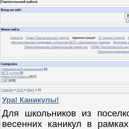
[
Таштагольский район
]
Вход на сайт
В
Ст
Меню сайта
Новости
Глава Таштагольского округа
Администрация
О городе и округе
Имущественная поддержка субъектов МСП, самозанятых граждан
Жителям о
Территориальная избирательная комиссия
КУМИ Таштагольского му
Паспорта муниципаль
Categories
Официальный комментарий
[0]
МСЗ услуги
[2]
Новости КуZбасса
[917]
СФР
[628]
Главная
»
2010
»
Март
»
22
Ура! Каникулы!
Для школьников из поселк
весенних каникул в рамка