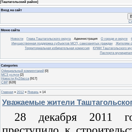
[
Таштагольский район
]
Вход на сайт
В
Ст
Меню сайта
Новости
Глава Таштагольского округа
Администрация
О городе и округе
Имущественная поддержка субъектов МСП, самозанятых граждан
Жителям о
Территориальная избирательная комиссия
КУМИ Таштагольского му
Паспорта муниципаль
Categories
Официальный комментарий
[0]
МСЗ услуги
[2]
Новости КуZбасса
[917]
СФР
[628]
Главная
»
2012
»
Январь
»
14
Уважаемые жители Таштагольског
28 декабря 2011 го
преступило к строительс