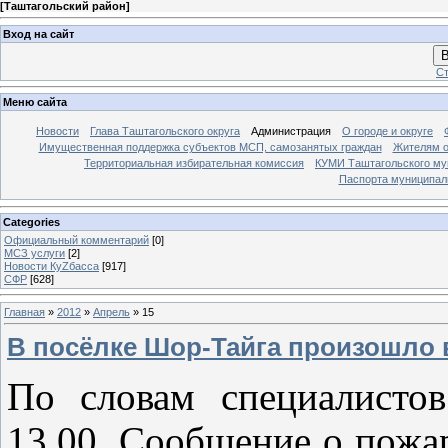
[
Таштагольский район
]
Вход на сайт
В
Ст
Меню сайта
Новости
Глава Таштагольского округа
Администрация
О городе и округе
Имущественная поддержка субъектов МСП, самозанятых граждан
Жителям о
Территориальная избирательная комиссия
КУМИ Таштагольского му
Паспорта муниципаль
Categories
Официальный комментарий
[0]
МСЗ услуги
[2]
Новости КуZбасса
[917]
СФР
[628]
Главная
»
2012
»
Апрель
»
15
В посёлке Шор-Тайга произошло 
По словам специалисто
13.00. Сообщение о пожа