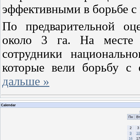
эффективными в борьбе с 
По предварительной оц
около 3 га. На месте 
сотрудники национальн
которые вели борьбу с
дальше »
Calendar
Пн
Вт
2
3
9
10
16
17