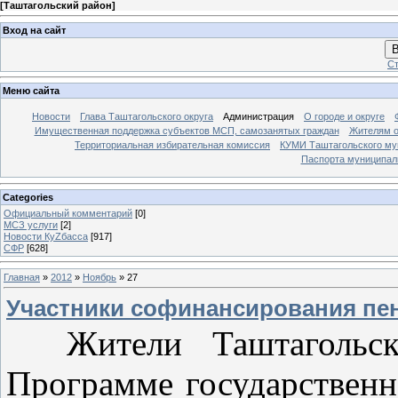
[
Таштагольский район
]
Вход на сайт
В
Ст
Меню сайта
Новости
Глава Таштагольского округа
Администрация
О городе и округе
Имущественная поддержка субъектов МСП, самозанятых граждан
Жителям о
Территориальная избирательная комиссия
КУМИ Таштагольского му
Паспорта муниципаль
Categories
Официальный комментарий
[0]
МСЗ услуги
[2]
Новости КуZбасса
[917]
СФР
[628]
Главная
»
2012
»
Ноябрь
»
27
Участники софинансирования пе
Жители Таштагольско
Программе государственн