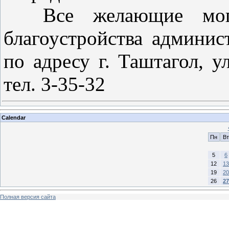
Все желающие могут
благоустройства админис
по адресу г. Таштагол, у
тел. 3-35-32
Calendar
Пн
Вт
5
6
12
13
19
20
26
27
Полная версия сайта