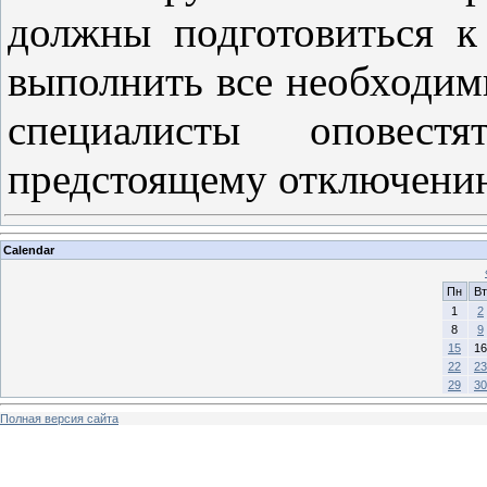
должны подготовиться 
выполнить все необходим
специалисты оповес
предстоящему отключени
Calendar
Пн
Вт
1
2
8
9
15
16
22
23
29
30
Полная версия сайта