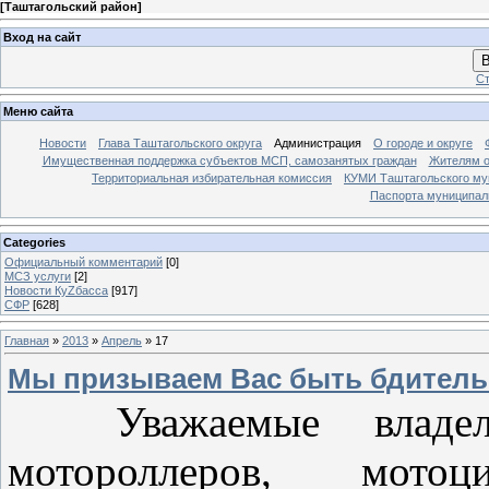
[
Таштагольский район
]
Вход на сайт
В
Ст
Меню сайта
Новости
Глава Таштагольского округа
Администрация
О городе и округе
Имущественная поддержка субъектов МСП, самозанятых граждан
Жителям о
Территориальная избирательная комиссия
КУМИ Таштагольского му
Паспорта муниципаль
Categories
Официальный комментарий
[0]
МСЗ услуги
[2]
Новости КуZбасса
[917]
СФР
[628]
Главная
»
2013
»
Апрель
»
17
Мы призываем Вас быть бдител
Уважаемые владель
мотороллеров, мото