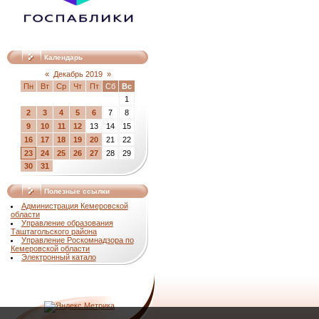
Календарь
«
Декабрь 2019
»
Пн
Вт
Ср
Чт
Пт
Сб
Вс
1
2
3
4
5
6
7
8
9
10
11
12
13
14
15
16
17
18
19
20
21
22
23
24
25
26
27
28
29
30
31
Полезные ссылки
Администрация Кемеровской
области
Управление образования
Таштагольского района
Управление Роскомнадзора по
Кемеровской области
Электронный катало