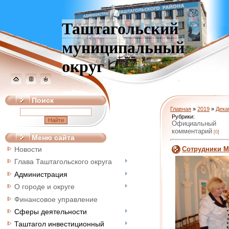
Таштагольский
муниципальный
округ
Поиск
Главная
»
2019
»
Дека
Рубрики:
Официальный
комментарий
[0]
Меню сайта
Сотрудники М
Новости
Глава Таштагольского округа
Администрация
О городе и округе
Финансовое управление
Сферы деятельности
Таштагол инвестиционный