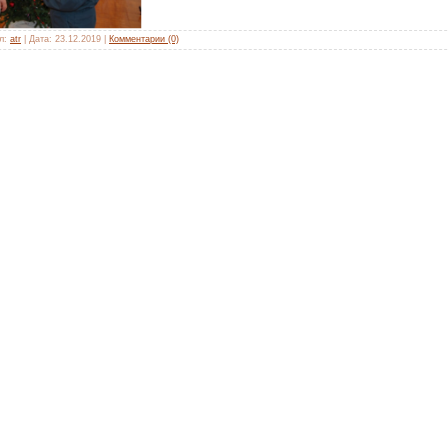
л:
atr
|
Дата:
23.12.2019
|
Комментарии (0)