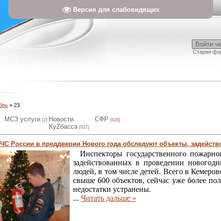
Версия для слабовидящих
Войти ч
Старая фо
брь
»
23
МСЗ услуги
Новости
СФР
[2]
[628]
КуZбасса
[917]
ЧС России в преддверии Нового года обследуют объекты, задейст
Инспекторы государственного пожарного
задействованных в проведении новогод
людей, в том числе детей.
Всего в Кемеров
свыше 600 объектов, сейчас уже более по
недостатки устранены.
...
Читать дальше »