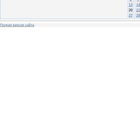
13
14
20
21
27
28
Полная версия сайта