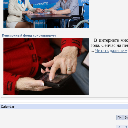
Пенсионный фонд консультирует
В интернете мног
года. Сейчас на п
...
Читать дальше »
Calendar
Пн
Вт
6
7