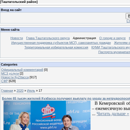
[
Таштагольский район
]
Вход на сайт
В
Ст
Меню сайта
Новости
Глава Таштагольского округа
Администрация
О городе и округе
Имущественная поддержка субъектов МСП, самозанятых граждан
Жителям о
Территориальная избирательная комиссия
КУМИ Таштагольского му
Паспорта муниципаль
Categories
Официальный комментарий
[0]
МСЗ услуги
[2]
Новости КуZбасса
[917]
СФР
[628]
Главная
»
2020
»
Июль
»
17
Более 65 тысяч жителей Кузбасса получают выплату по уходу за нетрудоспо
В Кемеровской об
– ежемесячную вып
...
Читать дальше »