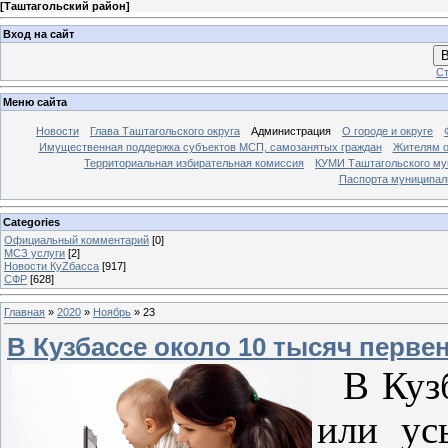
[
Таштагольский район
]
Вход на сайт
В
Ст
Меню сайта
Новости
Глава Таштагольского округа
Администрация
О городе и округе
Имущественная поддержка субъектов МСП, самозанятых граждан
Жителям о
Территориальная избирательная комиссия
КУМИ Таштагольского му
Паспорта муниципаль
Categories
Официальный комментарий
[0]
МСЗ услуги
[2]
Новости КуZбасса
[917]
СФР
[628]
Главная
»
2020
»
Ноябрь
»
23
В Кузбассе около 10 тысяч перв
В Кузб
или ус