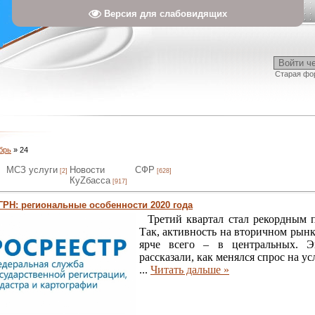
Версия для слабовидящих
Войти ч
Старая фо
брь
»
24
МСЗ услуги
Новости
СФР
[2]
[628]
КуZбасса
[917]
ГРН: региональные особенности 2020 года
Третий квартал стал рекордным п
Так, активность на вторичном рын
ярче всего – в центральных. Э
рассказали, как менялся спрос на ус
...
Читать дальше »