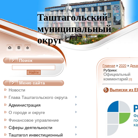
Таштагольский
муниципальный
округ
Поиск
Главная
»
2020
»
Дека
Рубрики:
Официальный
комментарий
[0]
Меню сайта
Выписки из Е
Новости
Глава Таштагольского округа
Администрация
О городе и округе
Финансовое управление
Сферы деятельности
Таштагол инвестиционный