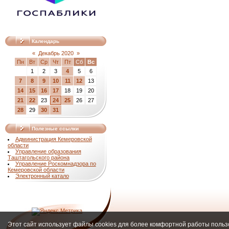
Календарь
«
Декабрь 2020
»
Пн
Вт
Ср
Чт
Пт
Сб
Вс
1
2
3
4
5
6
7
8
9
10
11
12
13
14
15
16
17
18
19
20
21
22
23
24
25
26
27
28
29
30
31
Полезные ссылки
Администрация Кемеровской
области
Управление образования
Таштагольского района
Управление Роскомнадзора по
Кемеровской области
Электронный катало
Этот сайт использует файлы cookies для более комфортной работы польз