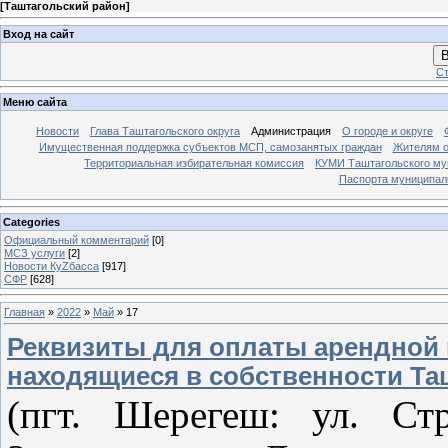
[
Таштагольский район
]
Вход на сайт
В
Ст
Меню сайта
Новости
Глава Таштагольского округа
Администрация
О городе и округе
Имущественная поддержка субъектов МСП, самозанятых граждан
Жителям о
Территориальная избирательная комиссия
КУМИ Таштагольского му
Паспорта муниципаль
Categories
Официальный комментарий
[0]
МСЗ услуги
[2]
Новости КуZбасса
[917]
СФР
[628]
Главная
»
2022
»
Май
»
17
Реквизиты для оплаты арендной 
находящиеся в собственности Та
(пгт. Шерегеш: ул. Ст