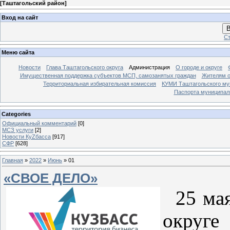
[
Таштагольский район
]
Вход на сайт
В
Ст
Меню сайта
Новости
Глава Таштагольского округа
Администрация
О городе и округе
Имущественная поддержка субъектов МСП, самозанятых граждан
Жителям о
Территориальная избирательная комиссия
КУМИ Таштагольского му
Паспорта муниципаль
Categories
Официальный комментарий
[0]
МСЗ услуги
[2]
Новости КуZбасса
[917]
СФР
[628]
Главная
»
2022
»
Июнь
»
01
«СВОЕ ДЕЛО»
25 мая
округе