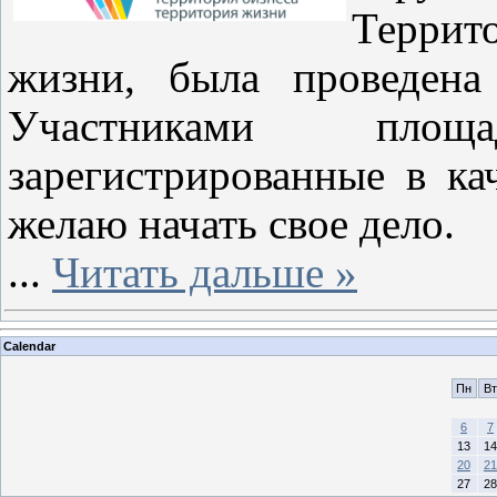
Террит
жизни, была проведе
Участниками пло
зарегистрированные в ка
желаю начать свое дело.
...
Читать дальше »
Calendar
Пн
Вт
6
7
13
14
20
21
27
28