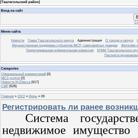
[
Таштагольский район
]
Вход на сайт
В
Ст
Меню сайта
Новости
Глава Таштагольского округа
Администрация
О городе и округе
Имущественная поддержка субъектов МСП, самозанятых граждан
Жителям о
Территориальная избирательная комиссия
КУМИ Таштагольского му
Паспорта муниципаль
Categories
Официальный комментарий
[0]
МСЗ услуги
[2]
Новости КуZбасса
[917]
СФР
[628]
Главная
»
2022
»
Июнь
»
09
Регистрировать ли ранее возник
Система государстве
недвижимое имущество 