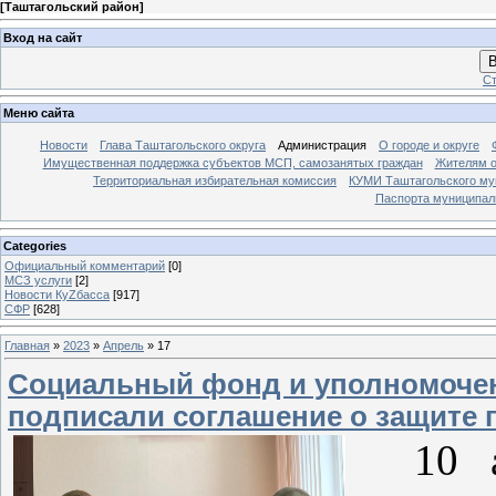
[
Таштагольский район
]
Вход на сайт
В
Ст
Меню сайта
Новости
Глава Таштагольского округа
Администрация
О городе и округе
Имущественная поддержка субъектов МСП, самозанятых граждан
Жителям о
Территориальная избирательная комиссия
КУМИ Таштагольского му
Паспорта муниципаль
Categories
Официальный комментарий
[0]
МСЗ услуги
[2]
Новости КуZбасса
[917]
СФР
[628]
Главная
»
2023
»
Апрель
»
17
Социальный фонд и уполномочен
подписали соглашение о защите 
10 ап