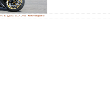
ил:
atr
|
Дата:
27.04.2023
|
Комментарии (0)