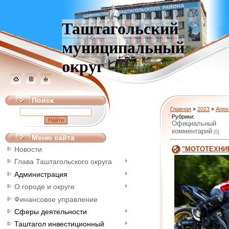
Таштагольский
муниципальный
округ
Поиск
Главная
»
2023
»
Апре
Рубрики:
Официальный
комментарий
[0]
Меню сайта
"МОТОТЕХНИ
Новости
Глава Таштагольского округа
Администрация
О городе и округе
Финансовое управление
Сферы деятельности
Таштагол инвестиционный