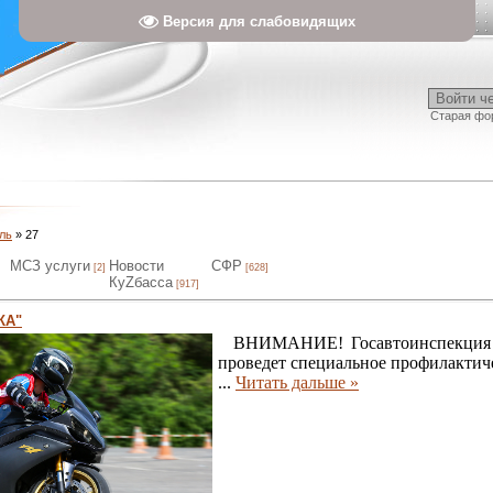
Версия для слабовидящих
Войти ч
Старая фо
ль
»
27
МСЗ услуги
Новости
СФР
[2]
[628]
КуZбасса
[917]
КА"
ВНИМАНИЕ! Госавтоинспекция Та
проведет специальное профилакт
...
Читать дальше »