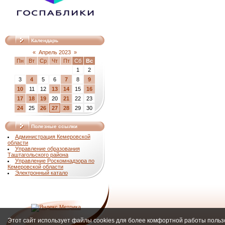
Календарь
«
Апрель 2023
»
Пн
Вт
Ср
Чт
Пт
Сб
Вс
1
2
3
4
5
6
7
8
9
10
11
12
13
14
15
16
17
18
19
20
21
22
23
24
25
26
27
28
29
30
Полезные ссылки
Администрация Кемеровской
области
Управление образования
Таштагольского района
Управление Роскомнадзора по
Кемеровской области
Электронный катало
Этот сайт использует файлы cookies для более комфортной работы польз