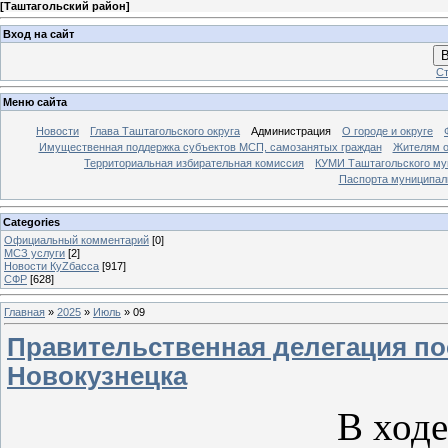
[
Таштагольский район
]
Вход на сайт
В
Ст
Меню сайта
Новости
Глава Таштагольского округа
Администрация
О городе и округе
Имущественная поддержка субъектов МСП, самозанятых граждан
Жителям о
Территориальная избирательная комиссия
КУМИ Таштагольского му
Паспорта муниципаль
Categories
Официальный комментарий
[0]
МСЗ услуги
[2]
Новости КуZбасса
[917]
СФР
[628]
Главная
»
2025
»
Июль
»
09
Правительственная делегация п
Новокузнецка
В ходе 