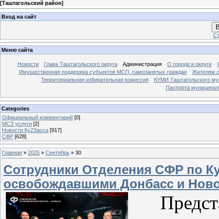
[
Таштагольский район
]
Вход на сайт
В
Ст
Меню сайта
Новости
Глава Таштагольского округа
Администрация
О городе и округе
Имущественная поддержка субъектов МСП, самозанятых граждан
Жителям о
Территориальная избирательная комиссия
КУМИ Таштагольского му
Паспорта муниципаль
Categories
Официальный комментарий
[0]
МСЗ услуги
[2]
Новости КуZбасса
[917]
СФР
[628]
Главная
»
2025
»
Сентябрь
»
30
Сотрудники Отделения СФР по Ку
освобождавшими Донбасс и Нов
Представ