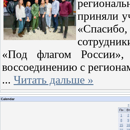
регионал
приняли у
«Спасибо
сотрудник
«Под флагом России», 
воссоединению с региона
...
Читать дальше »
Calendar
«
Пн
Вт
1
2
8
9
15
16
22
23