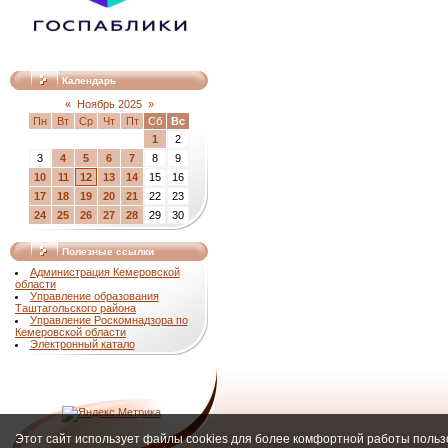
Календарь
«
Ноябрь 2025
»
Пн
Вт
Ср
Чт
Пт
Сб
Вс
1
2
3
4
5
6
7
8
9
10
11
12
13
14
15
16
17
18
19
20
21
22
23
24
25
26
27
28
29
30
Полезные ссылки
Администрация Кемеровской
области
Управление образования
Таштагольского района
Управление Роскомнадзора по
Кемеровской области
Электронный катало
Этот сайт использует файлы cookies для более комфортной работы польз