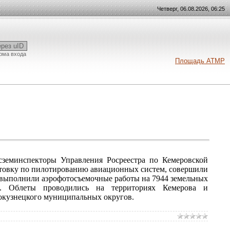
Четверг, 06.08.2026, 06:25
ерез uID
рма входа
Площадь АТМР
земинспекторы Управления Росреестра по Кемеровской
отовку по пилотированию авиационных систем, совершили
 выполнили аэрофотосъемочные работы на 7944 земельных
р. Облеты проводились на территориях Кемерова и
окузнецкого муниципальных округов.