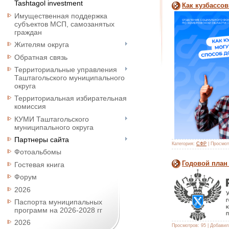
Tashtagol investment
Как кузбассо
Имущественная поддержка
субъектов МСП, самозанятых
граждан
Жителям округа
Обратная связь
Территориальные управления
Таштагольского муниципального
округа
Территориальная избирательная
комиссия
КУМИ Таштагольского
муниципального округа
Партнеры сайта
Категория:
СФР
|
Просмот
Фотоальбомы
Годовой план
Гостевая книга
Форум
2026
Паспорта муниципальных
программ на 2026-2028 гг
2026
Просмотров:
95
|
Добавил