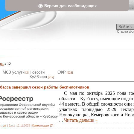
Версия для слабовидящих
Войти ч
Старая фо
рь
»
12
МСЗ услуги
Новости
СФР
[2]
[628]
КуZбасса
[917]
збасса завершил сезон работы беспилотников
С мая по октябрь 2025 года гос
области – Кузбассу, имеющие подг
44 вылета. В общей сложности они
участках площадью 2529 гекта
Новокузнецка, Кемеровского и Нов
...
Читать дальше »
л:
atr
|
Дата:
12.11.2025
|
Комментарии (0)