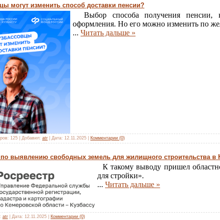
вцы могут изменить способ доставки пенсии?
Выбор способа получения пенсии, ка
оформления. Но его можно изменить по же
...
Читать дальше »
ров:
125
|
Добавил:
atr
|
Дата:
12.11.2025
|
Комментарии (0)
 по выявлению свободных земель для жилищного строительства в К
К такому выводу пришел областно
для стройки».
...
Читать дальше »
:
atr
|
Дата:
12.11.2025
|
Комментарии (0)