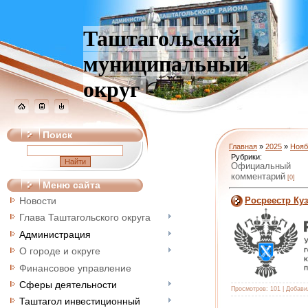
Таштагольский
муниципальный
округ
Поиск
Главная
»
2025
»
Нояб
Рубрики:
Официальный
комментарий
[0]
Меню сайта
Росреестр Ку
Новости
Глава Таштагольского округа
Администрация
О городе и округе
Финансовое управление
Сферы деятельности
Просмотров:
101
|
Добави
Таштагол инвестиционный