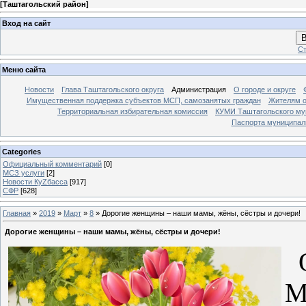
[
Таштагольский район
]
Вход на сайт
В
Ст
Меню сайта
Новости
Глава Таштагольского округа
Администрация
О городе и округе
Имущественная поддержка субъектов МСП, самозанятых граждан
Жителям о
Территориальная избирательная комиссия
КУМИ Таштагольского му
Паспорта муниципаль
Categories
Официальный комментарий
[0]
МСЗ услуги
[2]
Новости КуZбасса
[917]
СФР
[628]
Главная
»
2019
»
Март
»
8
» Дорогие женщины – наши мамы, жёны, сёстры и дочери!
Дорогие женщины – наши мамы, жёны, сёстры и дочери!
О
М