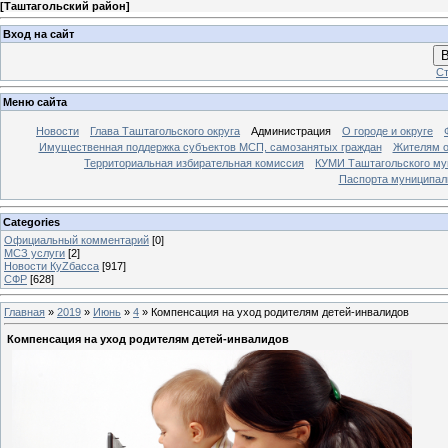
[
Таштагольский район
]
Вход на сайт
В
Ст
Меню сайта
Новости
Глава Таштагольского округа
Администрация
О городе и округе
Имущественная поддержка субъектов МСП, самозанятых граждан
Жителям о
Территориальная избирательная комиссия
КУМИ Таштагольского му
Паспорта муниципаль
Categories
Официальный комментарий
[0]
МСЗ услуги
[2]
Новости КуZбасса
[917]
СФР
[628]
Главная
»
2019
»
Июнь
»
4
» Компенсация на уход родителям детей-инвалидов
Компенсация на уход родителям детей-инвалидов