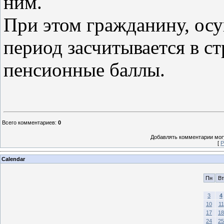
ним.
При этом гражданину, ос
период засчитывается в с
пенсионные баллы.
Всего комментариев
:
0
Добавлять комментарии могу
[
Р
Calendar
Пн
Вт
3
4
10
11
17
18
24
25