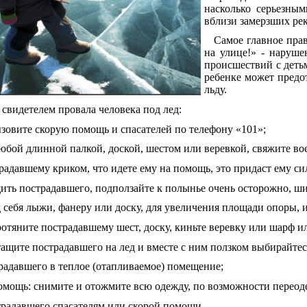
насколько серьезным
вблизи замерзших рек
Самое главное прави
на улице!» - наруше
происшествий с детьм
ребенке может предот
льду.
свидетелем провала человека под лед:
зовите скорую помощь и спасателей по телефону «101»;
любой длинной палкой, доской, шестом или веревкой, свяжите в
радавшему криком, что идете ему на помощь, это придаст ему си
щить пострадавшего, подползайте к полынье очень осторожно, ш
 себя лыжи, фанеру или доску, для увеличения площади опоры, и
протяните пострадавшему шест, доску, киньте веревку или шарф и
ащите пострадавшего на лед и вместе с ним ползком выбирайтес
традавшего в теплое (отапливаемое) помещение;
омощь: снимите и отожмите всю одежду, по возможности переоде
традавшего спасателям или скорой помощи.