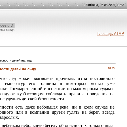
Пятница, 07.08.2026, 11:53
ерез uID
рма входа
Площадь АТМР
асности детей на льду
ости детей на льду
08:39
что лёд может выглядеть прочным, из-за постоянного
х температур его толщина в некоторых местах уже
ники Государственной инспекции по маломерным судам в
мендуют кузбассовцам соблюдать правила поведения на
ие уделить детской безопасности.
пности есть даже небольшая река, ни в коем случае не
одного или в компании друзей гулять на берег, всегда
взрослых.
ребенком небольшую беседу об опасностях тонкого льда,