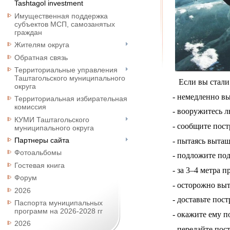
Tashtagol investment
Имущественная поддержка
субъектов МСП, самозанятых
граждан
Жителям округа
Обратная связь
Территориальные управления
Таштагольского муниципального
Если вы стали 
округа
- немедленно вы
Территориальная избирательная
комиссия
- вооружитесь 
КУМИ Таштагольского
- сообщите пост
муниципального округа
Партнеры сайта
- пытаясь выта
Фотоальбомы
- подложите под
Гостевая книга
- за 3–4 метра 
Форум
- осторожно выт
2026
- доставьте пос
Паспорта муниципальных
программ на 2026-2028 гг
- окажите ему п
2026
- передайте пос