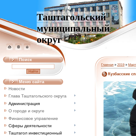
Таштагольский
муниципальный
округ
Поиск
Главная
»
2019
»
Март
Кузбасские с
Меню сайта
Новости
Глава Таштагольского округа
Администрация
О городе и округе
Финансовое управление
Сферы деятельности
Таштагол инвестиционный