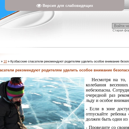
Версия для слабовидящих
Войти ч
Старая фо
»
10
» Кузбасские спасатели рекомендуют родителям уделить особое внимание безоп
пасатели рекомендуют родителям уделить особое внимание безопасн
Несмотря на то, 
колебания весенни
небезопасна. Сотруд
очередной раз реко
льду и особое вниман
-
Если в зоне досту
отпускайте ребенка 
должен быть один из 
-
Проведите со своим 