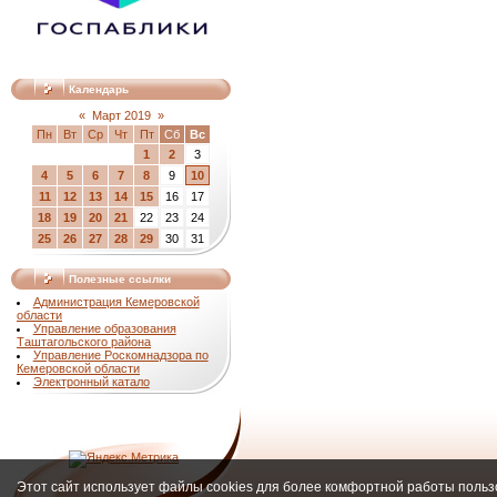
Календарь
«
Март 2019
»
Пн
Вт
Ср
Чт
Пт
Сб
Вс
1
2
3
4
5
6
7
8
9
10
11
12
13
14
15
16
17
18
19
20
21
22
23
24
25
26
27
28
29
30
31
Полезные ссылки
Администрация Кемеровской
области
Управление образования
Таштагольского района
Управление Роскомнадзора по
Кемеровской области
Электронный катало
Этот сайт использует файлы cookies для более комфортной работы польз