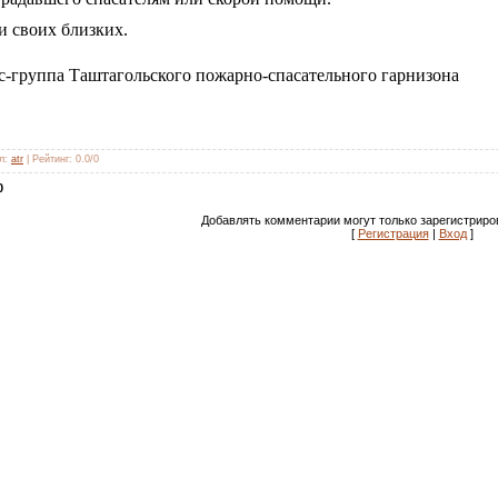
и своих близких.
с-группа Таштагольского пожарно-спасательного гарнизона
л
:
atr
|
Рейтинг
:
0.0
/
0
0
Добавлять комментарии могут только зарегистриро
[
Регистрация
|
Вход
]