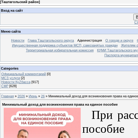
[
Таштагольский район
]
Вход на сайт
В
Ст
Меню сайта
Новости
Глава Таштагольского округа
Администрация
О городе и округе
Имущественная поддержка субъектов МСП, самозанятых граждан
Жителям о
Территориальная избирательная комиссия
КУМИ Таштагольского му
Паспорта муниципаль
Categories
Официальный комментарий
[0]
МСЗ услуги
[2]
Новости КуZбасса
[917]
СФР
[628]
Главная
»
2026
»
Июнь
»
26
» Минимальный доход для возникновения права на едино
Минимальный доход для возникновения права на единое пособие
При рассм
пособи