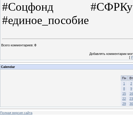
#Соцфонд #СФРКуз
#единое_пособие
Всего комментариев
:
0
Добавлять комментарии могу
[
Р
Calendar
Пн
Вт
1
2
8
9
15
16
22
23
29
30
Полная версия сайта