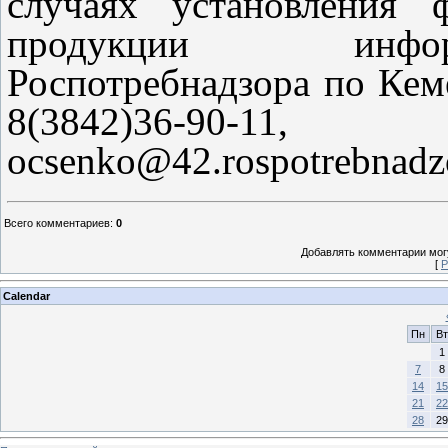
случаях установления 
продукции инфор
Роспотребнадзора по Кем
8(3842)36-90-11,
ocsenko
@42.rospotrebnadzo
Всего комментариев
:
0
Добавлять комментарии могу
[
Р
Calendar
Пн
Вт
1
7
8
14
15
21
22
28
29