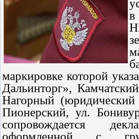
у
в
Н
з
м
б
маркировке которой ука
Дальинторг», Камчатский
Нагорный (юридический 
Пионерский, ул. Бонивур
сопровождается декл
оформленной с гр