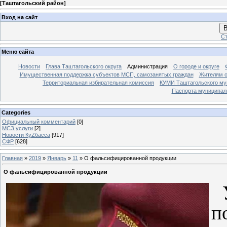
[
Таштагольский район
]
Вход на сайт
В
Ст
Меню сайта
Новости
Глава Таштагольского округа
Администрация
О городе и округе
Имущественная поддержка субъектов МСП, самозанятых граждан
Жителям о
Территориальная избирательная комиссия
КУМИ Таштагольского му
Паспорта муниципаль
Categories
Официальный комментарий
[0]
МСЗ услуги
[2]
Новости КуZбасса
[917]
СФР
[628]
Главная
»
2019
»
Январь
»
11
» О фальсифицированной продукции
О фальсифицированной продукции
У
п