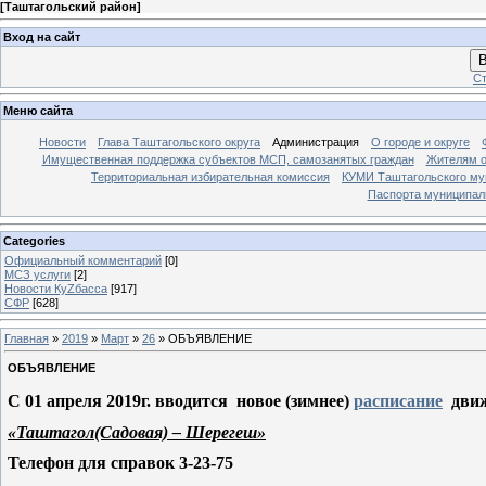
[
Таштагольский район
]
Вход на сайт
В
Ст
Меню сайта
Новости
Глава Таштагольского округа
Администрация
О городе и округе
Имущественная поддержка субъектов МСП, самозанятых граждан
Жителям о
Территориальная избирательная комиссия
КУМИ Таштагольского му
Паспорта муниципаль
Categories
Официальный комментарий
[0]
МСЗ услуги
[2]
Новости КуZбасса
[917]
СФР
[628]
Главная
»
2019
»
Март
»
26
» ОБЪЯВЛЕНИЕ
ОБЪЯВЛЕНИЕ
С 01 апреля 2019г. вводится
новое (зимнее)
расписание
дви
«Таштагол(Садовая) – Шерегеш»
Телефон для справок 3-23-75