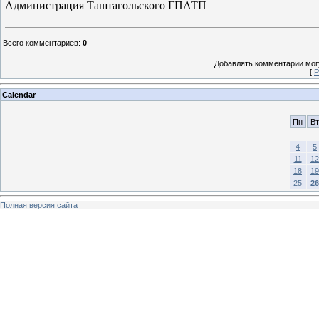
Администрация Таштагольского ГПАТП
Всего комментариев
:
0
Добавлять комментарии могу
[
Р
Calendar
Пн
Вт
4
5
11
12
18
19
25
26
Полная версия сайта