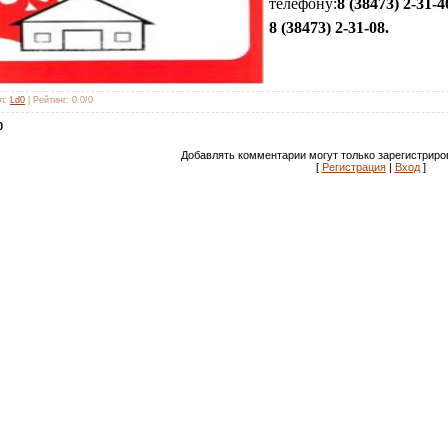
телефону:
8 (38473) 2-31-4
8 (38473) 2-31-08.
л
:
Ld0
|
Рейтинг
:
0.0
/
0
0
Добавлять комментарии могут только зарегистриро
[
Регистрация
|
Вход
]