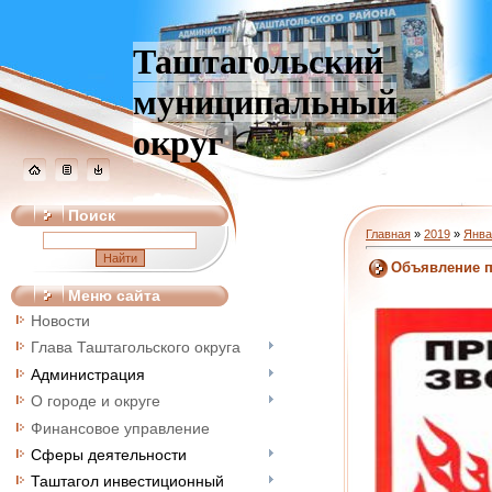
Таштагольский
муниципальный
округ
Поиск
Главная
»
2019
»
Янва
Объявление п
Меню сайта
Новости
Глава Таштагольского округа
Администрация
О городе и округе
Финансовое управление
Сферы деятельности
Таштагол инвестиционный