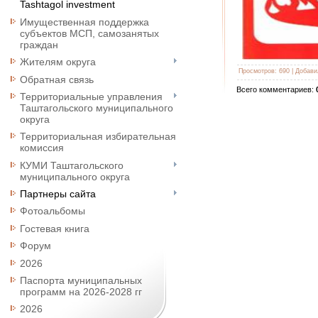
Tashtagol investment
Имущественная поддержка
субъектов МСП, самозанятых
граждан
Жителям округа
Просмотров
:
690
|
Добави
Обратная связь
Всего комментариев
:
Территориальные управления
Таштагольского муниципального
округа
Территориальная избирательная
комиссия
КУМИ Таштагольского
муниципального округа
Партнеры сайта
Фотоальбомы
Гостевая книга
Форум
2026
Паспорта муниципальных
программ на 2026-2028 гг
2026