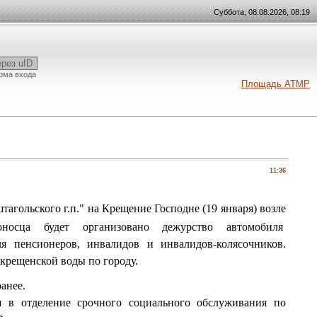
Суббота, 08.08.2026, 08:19
ерез uID
рма входа
Площадь АТМР
11:36
льского г.п." на Крещение Господне (19 января) возле
оносца будет организовано дежурство автомобиля
я пенсионеров, инвалидов и инвалидов-колясочников.
 крещенской воды по городу.
анее.
я в отделение срочного социального обслуживания по