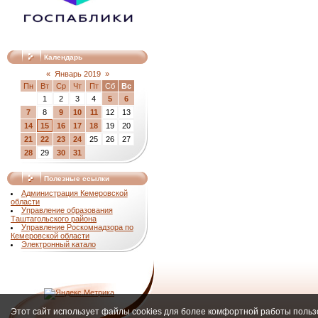
Календарь
«
Январь 2019
»
Пн
Вт
Ср
Чт
Пт
Сб
Вс
1
2
3
4
5
6
7
8
9
10
11
12
13
14
15
16
17
18
19
20
21
22
23
24
25
26
27
28
29
30
31
Полезные ссылки
Администрация Кемеровской
области
Управление образования
Таштагольского района
Управление Роскомнадзора по
Кемеровской области
Электронный катало
Этот сайт использует файлы cookies для более комфортной работы польз