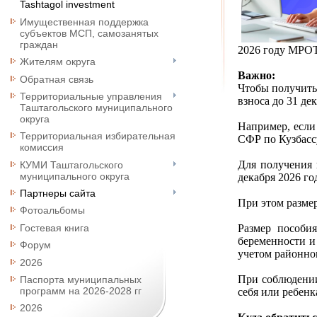
Tashtagol investment
Имущественная поддержка
субъектов МСП, самозанятых
граждан
2026 году МРОТ 
Жителям округа
Важно:
Обратная связь
Чтобы получить
Территориальные управления
взноса до 31 д
Таштагольского муниципального
округа
Например, если
Территориальная избирательная
СФР по Кузбассу
комиссия
Для получения 
КУМИ Таштагольского
муниципального округа
декабря 2026 год
Партнеры сайта
При этом размер
Фотоальбомы
Размер пособи
Гостевая книга
беременности и
Форум
учетом районно
2026
При соблюдении
Паспорта муниципальных
программ на 2026-2028 гг
себя или ребенк
2026