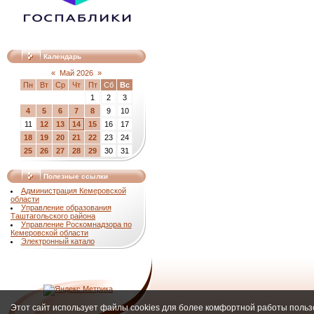
Календарь
«
Май 2026
»
Пн
Вт
Ср
Чт
Пт
Сб
Вс
1
2
3
4
5
6
7
8
9
10
11
12
13
14
15
16
17
18
19
20
21
22
23
24
25
26
27
28
29
30
31
Полезные ссылки
Администрация Кемеровской
области
Управление образования
Таштагольского района
Управление Роскомнадзора по
Кемеровской области
Электронный катало
Этот сайт использует файлы cookies для более комфортной работы польз