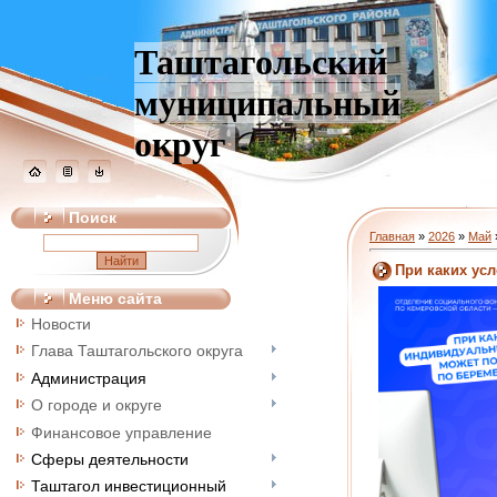
Таштагольский
муниципальный
округ
Поиск
Главная
»
2026
»
Май
При каких ус
Меню сайта
Новости
Глава Таштагольского округа
Администрация
О городе и округе
Финансовое управление
Сферы деятельности
Таштагол инвестиционный