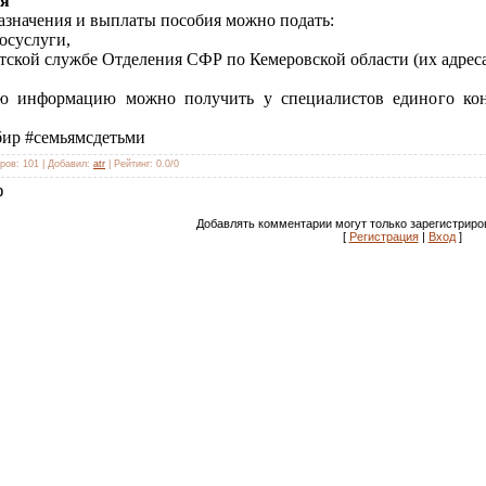
ся
назначения и выплаты пособия можно подать:
Госуслуги,
нтской службе Отделения СФР по Кемеровской области (их адрес
ю информацию можно получить у специалистов единого конта
ир #семьямсдетьми
ров
:
101
|
Добавил
:
atr
|
Рейтинг
:
0.0
/
0
0
Добавлять комментарии могут только зарегистриро
[
Регистрация
|
Вход
]