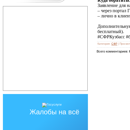
Куда обратить
Заявление для 
– через портал 
– лично в клие
Дополнительну
бесплатный).
#СФРКузбасс #б
Категория
:
СФР
|
Просмот
Всего комментариев
:
Жалобы на всё