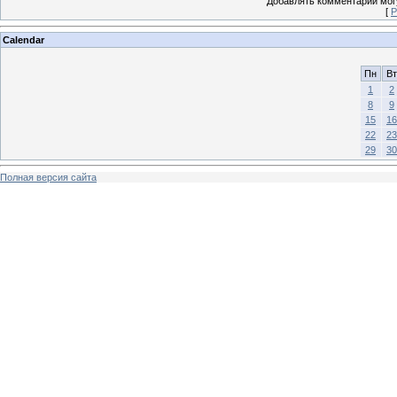
Добавлять комментарии могу
[
Р
Calendar
Пн
Вт
1
2
8
9
15
16
22
23
29
30
Полная версия сайта