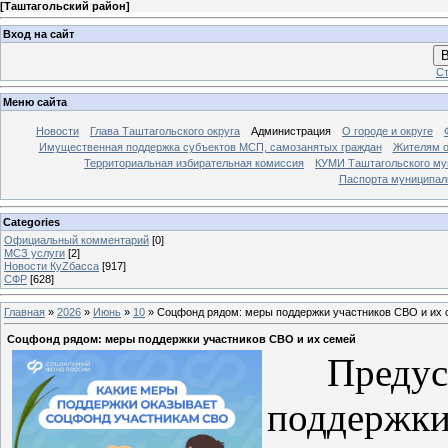
[
Таштагольский район
]
Вход на сайт
В
Ст
Меню сайта
Новости
Глава Таштагольского округа
Администрация
О городе и округе
Имущественная поддержка субъектов МСП, самозанятых граждан
Жителям о
Территориальная избирательная комиссия
КУМИ Таштагольского му
Паспорта муниципаль
Categories
Официальный комментарий
[0]
МСЗ услуги
[2]
Новости КуZбасса
[917]
СФР
[628]
Главная
»
2026
»
Июнь
»
10
» Соцфонд рядом: меры поддержки участников СВО и их 
Соцфонд рядом: меры поддержки участников СВО и их семей
Предусм
поддержки