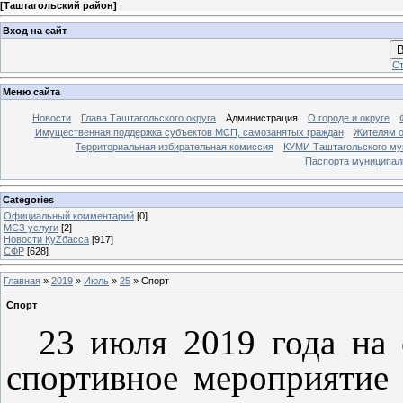
[
Таштагольский район
]
Вход на сайт
В
Ст
Меню сайта
Новости
Глава Таштагольского округа
Администрация
О городе и округе
Имущественная поддержка субъектов МСП, самозанятых граждан
Жителям о
Территориальная избирательная комиссия
КУМИ Таштагольского му
Паспорта муниципаль
Categories
Официальный комментарий
[0]
МСЗ услуги
[2]
Новости КуZбасса
[917]
СФР
[628]
Главная
»
2019
»
Июль
»
25
» Спорт
Спорт
23 июля 2019 года на с
спортивное мероприятие