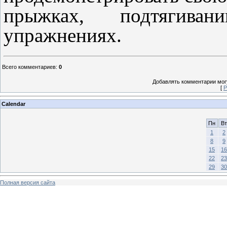
прыжках, подтягива
упражнениях.
Всего комментариев
:
0
Добавлять комментарии могу
[
Р
Calendar
Пн
Вт
1
2
8
9
15
16
22
23
29
30
Полная версия сайта