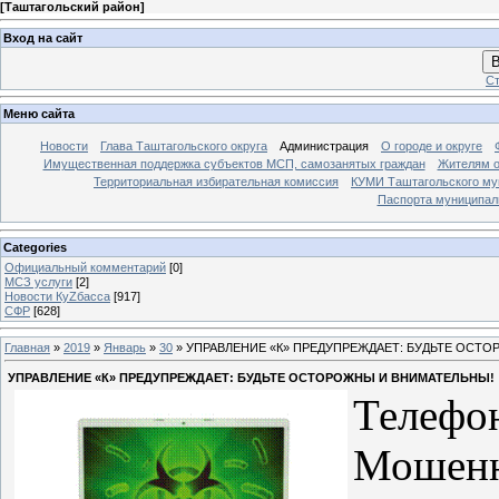
[
Таштагольский район
]
Вход на сайт
В
Ст
Меню сайта
Новости
Глава Таштагольского округа
Администрация
О городе и округе
Имущественная поддержка субъектов МСП, самозанятых граждан
Жителям о
Территориальная избирательная комиссия
КУМИ Таштагольского му
Паспорта муниципаль
Categories
Официальный комментарий
[0]
МСЗ услуги
[2]
Новости КуZбасса
[917]
СФР
[628]
Главная
»
2019
»
Январь
»
30
» УПРАВЛЕНИЕ «К» ПРЕДУПРЕЖДАЕТ: БУДЬТЕ ОСТ
УПРАВЛЕНИЕ «К» ПРЕДУПРЕЖДАЕТ: БУДЬТЕ ОСТОРОЖНЫ И ВНИМАТЕЛЬНЫ!
Телефо
Мошенн