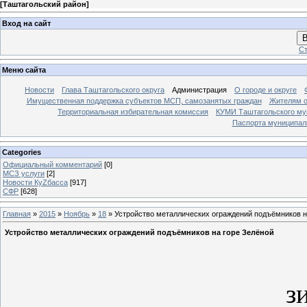
[
Таштагольский район
]
Вход на сайт
В
Ст
Меню сайта
Новости
Глава Таштагольского округа
Администрация
О городе и округе
Имущественная поддержка субъектов МСП, самозанятых граждан
Жителям о
Территориальная избирательная комиссия
КУМИ Таштагольского му
Паспорта муниципаль
Categories
Официальный комментарий
[0]
МСЗ услуги
[2]
Новости КуZбасса
[917]
СФР
[628]
Главная
»
2015
»
Ноябрь
»
18
» Устройство металлических ограждений подъёмников н
Устройство металлических ограждений подъёмников на горе Зелёной
З
з