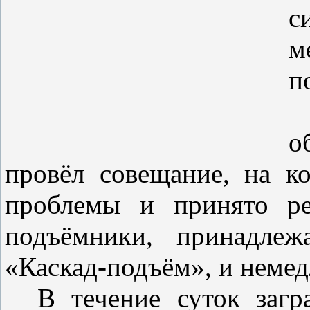
с
м
п
Г
о
провёл совещание, на к
проблемы и принято ре
подъёмники, принадл
«Каскад-подъём», и немед
В течение суток загра