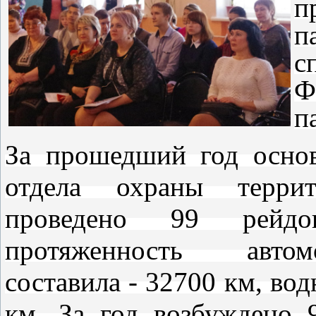
п
п
с
Ф
п
За прошедший год осно
отдела охраны террит
проведено 99 рейдо
протяженность автом
составила - 32700 км, вод
км. За год возбуждено 