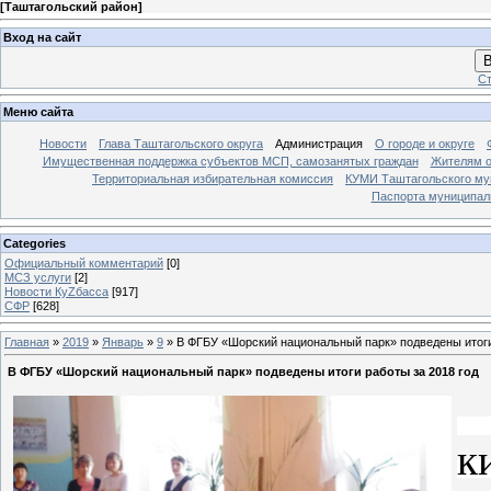
[
Таштагольский район
]
Вход на сайт
В
Ст
Меню сайта
Новости
Глава Таштагольского округа
Администрация
О городе и округе
Имущественная поддержка субъектов МСП, самозанятых граждан
Жителям о
Территориальная избирательная комиссия
КУМИ Таштагольского му
Паспорта муниципаль
Categories
Официальный комментарий
[0]
МСЗ услуги
[2]
Новости КуZбасса
[917]
СФР
[628]
Главная
»
2019
»
Январь
»
9
» В ФГБУ «Шорский национальный парк» подведены итоги
В ФГБУ «Шорский национальный парк» подведены итоги работы за 2018 год
Б
к