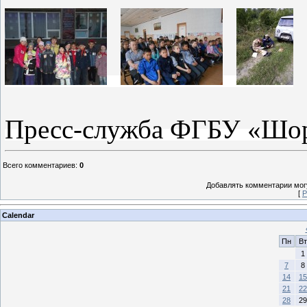
Пресс-служба ФГБУ «Шор
Всего комментариев
:
0
Добавлять комментарии могу
[
Р
Calendar
Пн
Вт
1
7
8
14
15
21
22
28
29