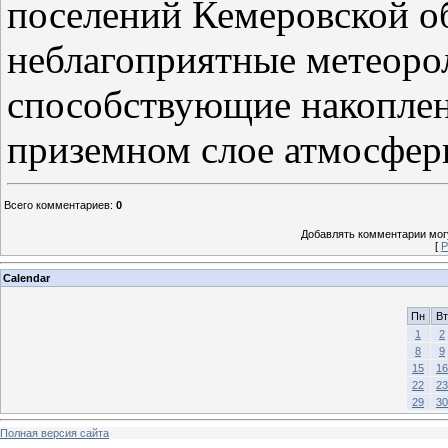
поселений Кемеровской о
неблагоприятные метеоро
способствующие накоплен
приземном слое атмосфер
Всего комментариев
:
0
Добавлять комментарии могу
[
Р
Calendar
Пн
Вт
1
2
8
9
15
16
22
23
29
30
Полная версия сайта