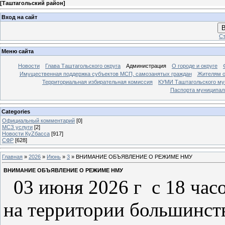
[
Таштагольский район
]
Вход на сайт
В
Ст
Меню сайта
Новости
Глава Таштагольского округа
Администрация
О городе и округе
Имущественная поддержка субъектов МСП, самозанятых граждан
Жителям о
Территориальная избирательная комиссия
КУМИ Таштагольского му
Паспорта муниципаль
Categories
Официальный комментарий
[0]
МСЗ услуги
[2]
Новости КуZбасса
[917]
СФР
[628]
Главная
»
2026
»
Июнь
»
3
» ВНИМАНИЕ ОБЪЯВЛЕНИЕ О РЕЖИМЕ НМУ
ВНИМАНИЕ ОБЪЯВЛЕНИЕ О РЕЖИМЕ НМУ
03 июня 2026 г с 18 часо
на территории большинств