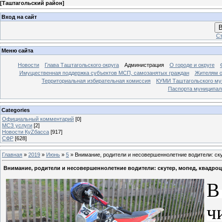
[
Таштагольский район
]
Вход на сайт
В
Ст
Меню сайта
Новости
Глава Таштагольского округа
Администрация
О городе и округе
Имущественная поддержка субъектов МСП, самозанятых граждан
Жителям о
Территориальная избирательная комиссия
КУМИ Таштагольского му
Паспорта муниципаль
Categories
Официальный комментарий
[0]
МСЗ услуги
[2]
Новости КуZбасса
[917]
СФР
[628]
Главная
»
2019
»
Июнь
»
5
» Внимание, родители и несовершеннолетние водители: скут
Внимание, родители и несовершеннолетние водители: скутер, мопед, квадроци
В
ч