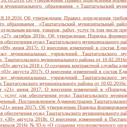
 18.10.2016 Об утверждении Правил определения норма
ия муниципального образования « Таштагольский муни
8.10.2016 Об утверждении Правил определения требо
го образования «Таштагольский муниципальный рай
отдельным видам товаров, работ, услуг (в том числе пре
«27» октября 2016г. Об утверждении Порядка формиро
для обеспечения нужд Таштагольского муниципального рай
09» июня 2017г. О внесении изменений в состав Един
ужд муниципальных учреждений Таштагольского му
 Таштагольского муниципального района от 10.02.2016
«03» августа 2018 г. О создании контрактной службы а
«03» августа 2017г. О внесении изменений в состав Ед
ужд муниципальных учреждений Таштагольского му
 Таштагольского муниципального района от 10.02.2016г
 «21» июня 2017. О внесении изменений в «Порядок 
т, услуг для обеспечения нужд Таштагольского муници
денный Постановлением Администрации Таштагольского
«21» июня 2017г. Об утверждении Порядка формирования
для обеспечения нужд Таштагольского муниципального рай
т «30» августа 2018г. О внесении изменений в Поста
февраля 2016г № 93-п «О создании уполномоченного орг