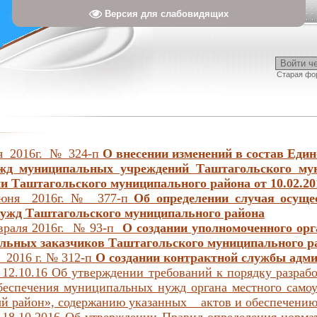
Версия для слабовидящих
Войти ч
Старая фо
я 2016г. № 324-п
О внесении изменений в состав Един
ужд муниципальных учреждений Таштагольского му
и Таштагольского муниципального района от 10.02.20
июня 2016г. № 377-п
Об определении случая осуще
нужд Таштагольского муниципального района
враля 2016г. № 93-п
О создании уполномоченного орг
льных заказчиков Таштагольского муниципального р
 2016 г. № 312-п
О создании контрактной службы адм
 12.10.16 Об утверждении требований к порядку разраб
обеспечения муниципальных нужд органа местного само
й район», содержанию указанных актов и обеспечению