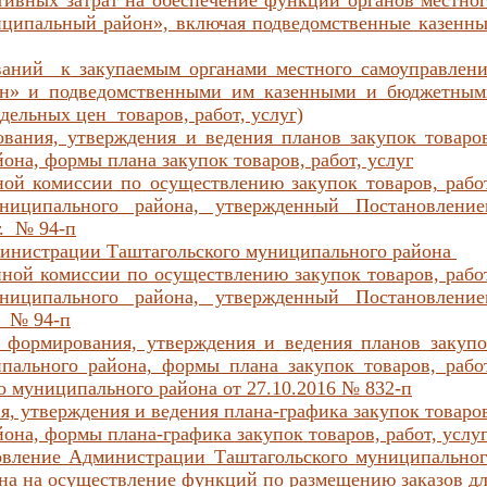
тивных затрат на обеспечение функций органов местно
ципальный район», включая подведомственные казенны
ваний к закупаемым органами местного самоуправлени
он» и подведомственными им казенными и бюджетным
дельных цен товаров, работ, услуг)
вания, утверждения и ведения планов закупок товаро
она, формы плана закупок товаров, работ, услуг
ой комиссии по осуществлению закупок товаров, рабо
ниципального района, утвержденный Постановление
г. № 94-п
дминистрации Таштагольского муниципального района
иной комиссии по осуществлению закупок товаров, рабо
ниципального района, утвержденный Постановление
. № 94-п
формирования, утверждения и ведения планов закупо
пального района, формы плана закупок товаров, рабо
 муниципального района от 27.10.2016 № 832-п
, утверждения и ведения плана-графика закупок товаро
она, формы плана-графика закупок товаров, работ, услу
новление Администрации Таштагольского муниципально
ана на осуществление функций по размещению заказов д