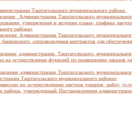
администрации Таштагольского муниципального района
новление Администрации Таштагольского муниципально
ования, утверждения и ведения плана- графика закуп
льного района»
новление Администрации Таштагольского муниципально
и банковского сопровождения контрактов для обеспечен
вление администрации Таштагольского муниципальног
на на осуществление функций по размещению заказов д
новление администрации Таштагольского муниципально
истрации Таштагольского муниципального района»
омиссии по осуществлению закупок товаров, работ, усл
о района, утвержденный Постановлением администраци