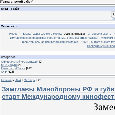
[
Таштагольский район
]
Вход на сайт
В
Ст
Меню сайта
Новости
Глава Таштагольского округа
Администрация
О городе и округе
Имущественная поддержка субъектов МСП, самозанятых граждан
Жителям о
Территориальная избирательная комиссия
КУМИ Таштагольского му
Паспорта муниципаль
Categories
Официальный комментарий
[0]
МСЗ услуги
[2]
Новости КуZбасса
[917]
СФР
[628]
Главная
»
2024
»
Октябрь
»
22
Замглавы Минобороны РФ и губе
старт Международному кинофест
Замес