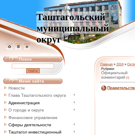
Таштагольский
муниципальный
округ
Поиск
Главная
»
2024
»
Октя
Рубрики:
Официальный
комментарий
[0]
Меню сайта
Правительств
Новости
Глава Таштагольского округа
Администрация
О городе и округе
Финансовое управление
Сферы деятельности
Таштагол инвестиционный