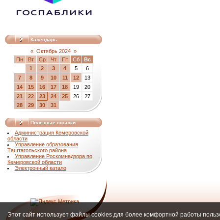
Календарь
«
Октябрь 2024
»
Пн
Вт
Ср
Чт
Пт
Сб
Вс
1
2
3
4
5
6
7
8
9
10
11
12
13
14
15
16
17
18
19
20
21
22
23
24
25
26
27
28
29
30
31
Полезные ссылки
Администрация Кемеровской
области
Управление образования
Таштагольского района
Управление Роскомнадзора по
Кемеровской области
Электронный катало
Этот сайт использует файлы cookies для более комфортной работы польз