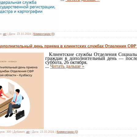
л:
atr
|
Дата:
23.10.2024
|
Комментарии (0)
 дополнительный день приема в клиентских службах Отделения СФР 
Клиентские службы Отделения Социально
граждан в дополнительный день — после
суббота, 26 октября.
...
Читать дальше »
ров:
300
|
Добавил:
atr
|
Дата:
23.10.2024
|
Комментарии (0)