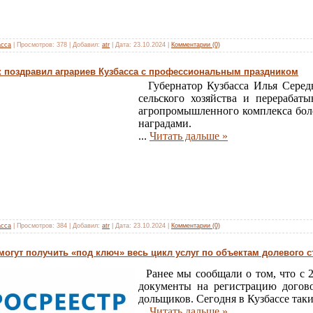
асса
|
Просмотров:
378
|
Добавил:
atr
|
Дата:
23.10.2024
|
Комментарии (0)
 поздравил аграриев Кузбасса с профессиональным праздником
Губернатор Кузбасса Илья Серед
сельского хозяйства и перераба
агропромышленного комплекса бол
наградами.
...
Читать дальше »
асса
|
Просмотров:
384
|
Добавил:
atr
|
Дата:
23.10.2024
|
Комментарии (0)
могут получить «под ключ» весь цикл услуг по объектам долевого с
Ранее мы сообщали о том, что с 2
документы на регистрацию догово
дольщиков. Сегодня в Кузбассе так
...
Читать дальше »