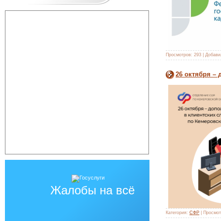
Просмотров:
293
|
Добави
26 октября –
Жалобы на всё
Категория:
СФР
|
Просмот