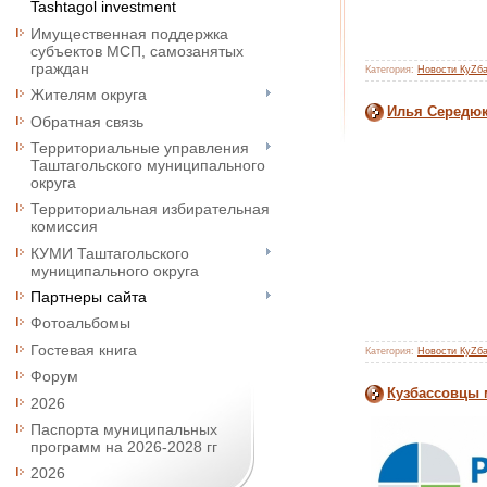
Tashtagol investment
Имущественная поддержка
субъектов МСП, самозанятых
граждан
Категория:
Новости КуZб
Жителям округа
Илья Середюк
Обратная связь
Территориальные управления
Таштагольского муниципального
округа
Территориальная избирательная
комиссия
КУМИ Таштагольского
муниципального округа
Партнеры сайта
Фотоальбомы
Гостевая книга
Категория:
Новости КуZб
Форум
Кузбассовцы 
2026
Паспорта муниципальных
программ на 2026-2028 гг
2026