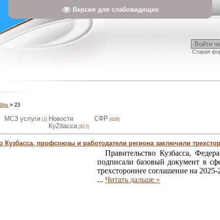
Версия для слабовидящих
Войти ч
Старая фо
брь
»
23
МСЗ услуги
Новости
СФР
[2]
[628]
КуZбасса
[917]
о Кузбасса, профсоюзы и работодатели региона заключили трехстор
Правительство Кузбасса, Федера
подписали базовый документ в сфе
трехстороннее соглашение на 2025-
...
Читать дальше »